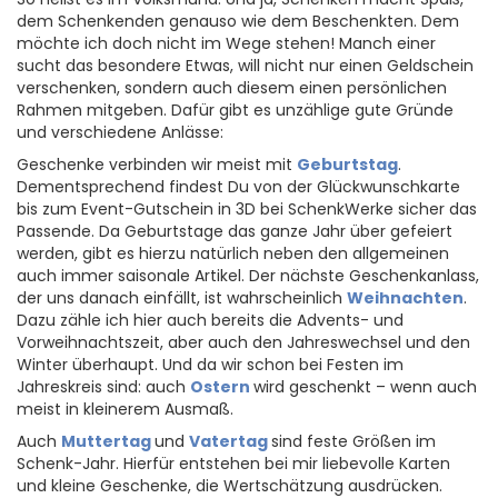
dem Schenkenden genauso wie dem Beschenkten. Dem
möchte ich doch nicht im Wege stehen! Manch einer
sucht das besondere Etwas, will nicht nur einen Geldschein
verschenken, sondern auch diesem einen persönlichen
Rahmen mitgeben. Dafür gibt es unzählige gute Gründe
und verschiedene Anlässe:
Geschenke verbinden wir meist mit
Geburtstag
.
Dementsprechend findest Du von der Glückwunschkarte
bis zum Event-Gutschein in 3D bei SchenkWerke sicher das
Passende. Da Geburtstage das ganze Jahr über gefeiert
werden, gibt es hierzu natürlich neben den allgemeinen
auch immer saisonale Artikel. Der nächste Geschenkanlass,
der uns danach einfällt, ist wahrscheinlich
Weihnachten
.
Dazu zähle ich hier auch bereits die Advents- und
Vorweihnachtszeit, aber auch den Jahreswechsel und den
Winter überhaupt. Und da wir schon bei Festen im
Jahreskreis sind: auch
Ostern
wird geschenkt – wenn auch
meist in kleinerem Ausmaß.
Auch
Muttertag
und
Vatertag
sind feste Größen im
Schenk-Jahr. Hierfür entstehen bei mir liebevolle Karten
und kleine Geschenke, die Wertschätzung ausdrücken.