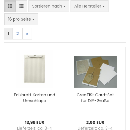
Sortieren nach
Sortieren nach
Alle Hersteller
pro Seite
16 pro Seite
1
2
»
Falz­brett Kar­ten und
Crea­TiSt Card-​Set
Um­schlä­ge
für DIY-​Grüße
13,95 EUR
2,50 EUR
Lieferzeit:
ca. 3-4
Lieferzeit:
ca. 3-4