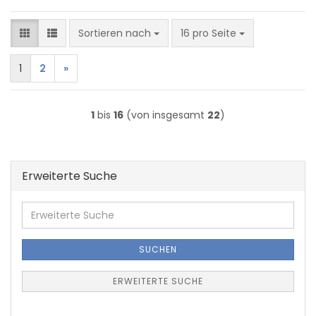
Sortieren nach
pro Seite
Sortieren nach
16 pro Seite
1
2
»
1
bis
16
(von insgesamt
22
)
Erweiterte Suche
Erweiterte
Suche
SUCHEN
ERWEITERTE SUCHE