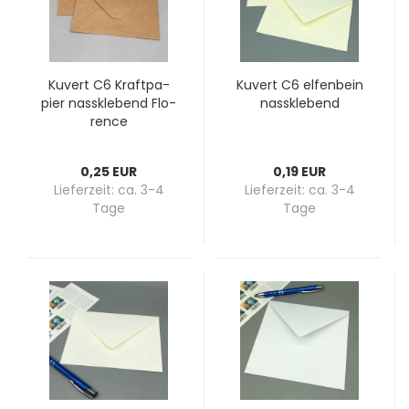
Ku­vert C6 Kraft­pa­
Ku­vert C6 el­fen­bein
pier nass­kle­bend Flo­
nass­kle­bend
rence
0,25 EUR
0,19 EUR
Lieferzeit:
ca. 3-4
Lieferzeit:
ca. 3-4
Tage
Tage