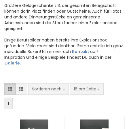
Größere Geldgeschenke z.B. der gesamten Belegschaft
können darin Platz finden oder Gutscheine. Auch für Fotos
und andere Erinnerungsstücke an gemeinsame
Arbeitsstunden sind die Steckfächer einer Explosionsbox
geeignet.
Einige Berufsbilder haben bereits ihre Explosionsbox
gefunden. Viele mehr sind denkbar. Gerne erstelle ich ganz
individuelle Boxen! Nimm einfach
Kontakt
auf!
Inspiration und einige Beispiele findest Du auch in der
Galerie
.
Sortieren nach
pro Seite
Sortieren nach
16 pro Seite
1