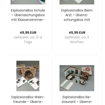
Ex­plo­si­ons­Box Schu­le
Ex­plo­si­ons­Box Beim
– Über­ra­schungs­box
Arzt – Über­ra­
mit Klassenzimmer-​​
schungs­box mit
Sze­ne­rie, in zwei Va­
Arztpraxis-​​Sze­ne­rie
ri­an­ten
für me­di­zi­ni­sche Be­
49,95 EUR
45,95 EUR
ru­fe
Lieferzeit:
ca. 3-4
Lieferzeit:
ca. 2
Tage
Wochen
Ex­plo­si­ons­Box Wein­
Ex­plo­si­ons­Box Re­
freun­de – Über­ra­
stau­rant – Über­ra­