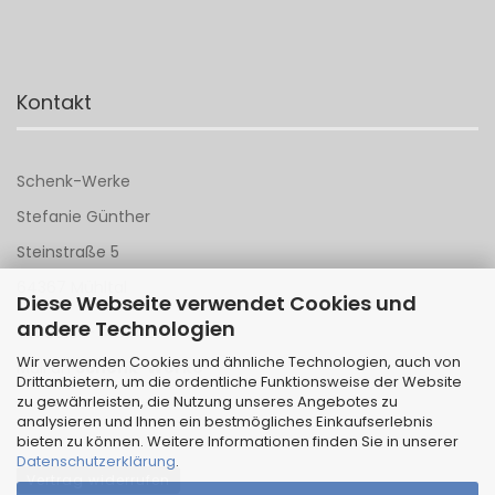
Kontakt
Schenk-Werke
Stefanie Günther
Steinstraße 5
64367 Mühltal
Diese Webseite verwendet Cookies und
andere Technologien
Tel 06151 - 148 142
Wir verwenden Cookies und ähnliche Technologien, auch von
Mail an
Schenk-Werke
Drittanbietern, um die ordentliche Funktionsweise der Website
zu gewährleisten, die Nutzung unseres Angebotes zu
analysieren und Ihnen ein bestmögliches Einkaufserlebnis
bieten zu können. Weitere Informationen finden Sie in unserer
Datenschutzerklärung
.
Vertrag widerrufen