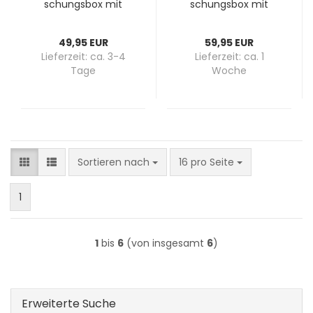
schungs­box mit
schungs­box mit
Weinkeller-​​Sze­ne­rie
kom­plet­ter
für Wein-​Gut­schei­ne
Gastraum-​​Sze­ne­rie
49,95 EUR
59,95 EUR
für Re­stau­rant­gut­
Lieferzeit:
ca. 3-4
Lieferzeit:
ca. 1
schei­ne
Tage
Woche
Sortieren nach
pro Seite
Sortieren nach
16 pro Seite
1
1
bis
6
(von insgesamt
6
)
Erweiterte Suche