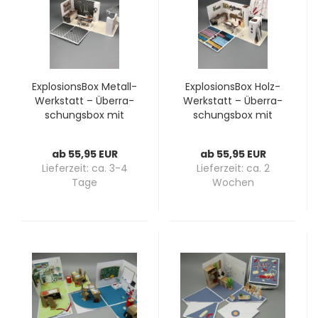
Ex­plo­si­ons­Box Metall-​​
Ex­plo­si­ons­Box Holz-​
Werk­statt – Über­ra­
Werk­statt – Über­ra­
schungs­box mit
schungs­box mit
Werkstatt-​​Sze­ne­rie,
Werkstatt-​​Sze­ne­rie,
per­so­na­li­sier­bar
per­so­na­li­sier­bar
ab 55,95 EUR
ab 55,95 EUR
Lieferzeit:
ca. 3-4
Lieferzeit:
ca. 2
Tage
Wochen