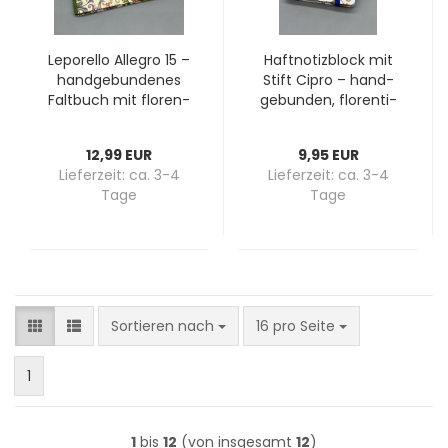
Le­po­rel­lo Al­le­gro 15 –
Haft­no­tiz­block mit
hand­ge­bun­de­nes
Stift Cipro – hand­
Falt­buch mit flo­ren­
ge­bun­den, flo­ren­ti­
ti­ni­schem Gold­druck,
ni­sches Ran­ken­mo­
8 Sei­ten
tiv mit Gold­druck
12,99 EUR
9,95 EUR
Lieferzeit:
ca. 3-4
Lieferzeit:
ca. 3-4
Tage
Tage
Sortieren nach
pro Seite
Sortieren nach
16 pro Seite
1
1
bis
12
(von insgesamt
12
)