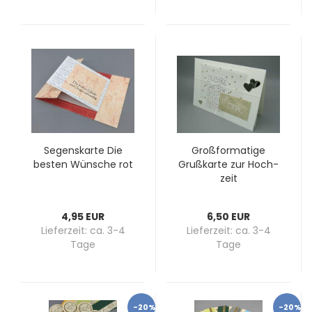
Se­gens­kar­te Die
Groß­for­ma­ti­ge
bes­ten Wün­sche rot
Gruß­kar­te zur Hoch­
zeit
4,95 EUR
6,50 EUR
Lieferzeit:
ca. 3-4
Lieferzeit:
ca. 3-4
Tage
Tage
-20%
-20%