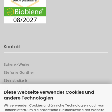
Kontakt
Schenk-Werke
Stefanie Günther
Steinstraße 5
64367 Mühltal
Diese Webseite verwendet Cookies und
andere Technologien
Tel 06151 - 148 142
Wir verwenden Cookies und ähnliche Technologien, auch von
Mail an
Schenk-Werke
Drittanbietern, um die ordentliche Funktionsweise der Website