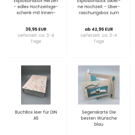
Ex­plo­si­ons­box Her­zen
Ex­plo­si­ons­box Sil­ber­
- edles Hoch­zeits­ge­
ne Hoch­zeit – Über­
schenk mit In­nen­
ra­schungs­box zum
box, in Gold oder Sil­
25. Hoch­zeits­tag
ber
39,95 EUR
ab 42,95 EUR
Lieferzeit:
ca. 3-4
Lieferzeit:
ca. 3-4
Tage
Tage
Buch­Box leer für DIN
Se­gens­kar­te Die
A5
bes­ten Wün­sche
blau