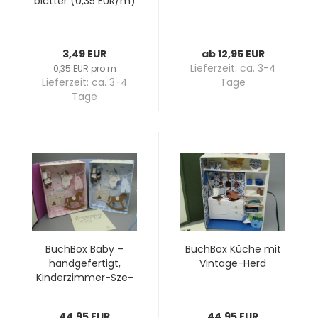
blät­ter (0,35 EUR/m)
3,49 EUR
ab 12,95 EUR
Lieferzeit:
ca. 3-4
0,35 EUR pro m
Lieferzeit:
ca. 3-4
Tage
Tage
Buch­Box Baby –
Buch­Box Küche mit
hand­ge­fer­tigt,
Vintage-​​Herd
Kinderzimmer-​​Sze­
ne­rie aus Pa­pier, in
drei Far­ben wähl­bar
44,95 EUR
44,95 EUR