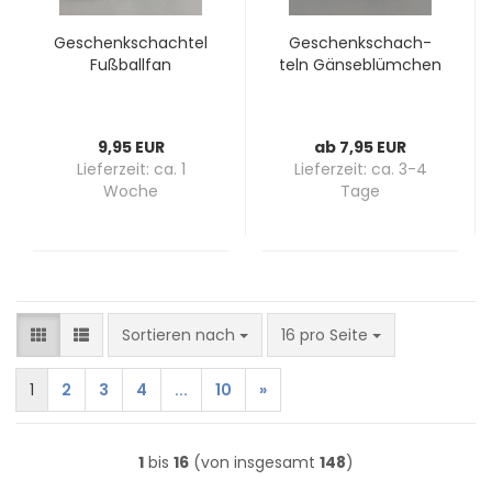
Ge­schenk­schach­tel
Ge­schenk­schach­
Fuß­ball­fan
teln Gän­se­blüm­chen
9,95 EUR
ab 7,95 EUR
Lieferzeit:
ca. 1
Lieferzeit:
ca. 3-4
Woche
Tage
Sortieren nach
pro Seite
Sortieren nach
16 pro Seite
1
2
3
4
...
10
»
1
bis
16
(von insgesamt
148
)