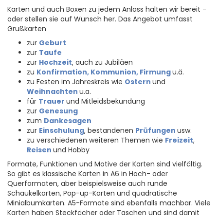
Karten und auch Boxen zu jedem Anlass halten wir bereit -
oder stellen sie auf Wunsch her. Das Angebot umfasst
Grußkarten
zur
Geburt
zur
Taufe
zur
Hochzeit
, auch zu Jubiläen
zu
Konfirmation, Kommunion, Firmung
u.ä.
zu Festen im Jahreskreis wie
Ostern
und
Weihnachten
u.a.
für
Trauer
und Mitleidsbekundung
zur
Genesung
zum
Dankesagen
zur
Einschulung
, bestandenen
Prüfungen
usw.
zu verschiedenen weiteren Themen wie
Freizeit
,
Reisen
und Hobby
Formate, Funktionen und Motive der Karten sind vielfältig.
So gibt es klassische Karten in A6 in Hoch- oder
Querformaten, aber beispielsweise auch runde
Schaukelkarten, Pop-up-Karten und quadratische
Minialbumkarten. A5-Formate sind ebenfalls machbar. Viele
Karten haben Steckfächer oder Taschen und sind damit