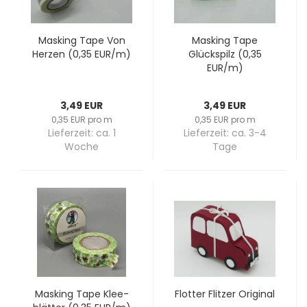
Mas­king Tape Von
Mas­king Tape
Her­zen (0,35 EUR/m)
Glücks­pilz (0,35
EUR/m)
3,49 EUR
3,49 EUR
0,35 EUR pro m
0,35 EUR pro m
Lieferzeit:
ca. 1
Lieferzeit:
ca. 3-4
Woche
Tage
Mas­king Tape Klee­
Flot­ter Flit­zer Ori­gi­nal