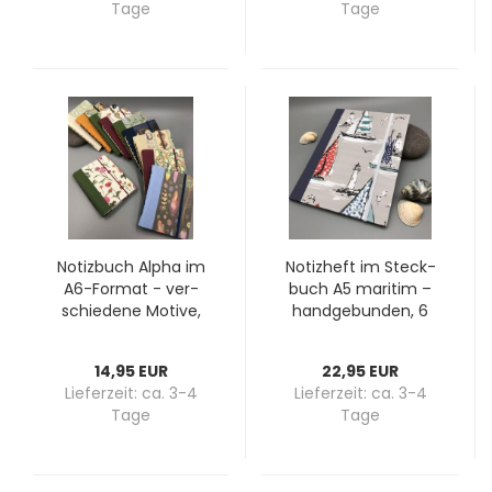
Tage
Tage
No­tiz­buch Alpha im
No­tiz­heft im Steck­
A6-​For­mat - ver­
buch A5 ma­ri­tim –
schie­de­ne Mo­ti­ve,
hand­ge­bun­den, 6
hand­ge­bun­den
Mo­ti­ve wähl­bar,
nach­füll­bar
14,95 EUR
22,95 EUR
Lieferzeit:
ca. 3-4
Lieferzeit:
ca. 3-4
Tage
Tage