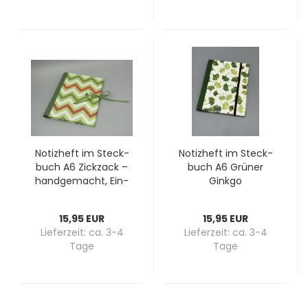
No­tiz­heft im Steck­
No­tiz­heft im Steck­
buch A6 Zick­zack –
buch A6 Grü­ner
hand­ge­macht, Ein­
Gink­go
zel­stück
15,95 EUR
15,95 EUR
Lieferzeit:
ca. 3-4
Lieferzeit:
ca. 3-4
Tage
Tage