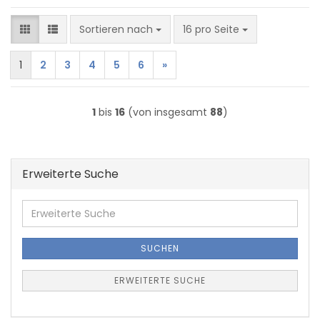
Sortieren nach
pro Seite
Sortieren nach
16 pro Seite
1
2
3
4
5
6
»
1
bis
16
(von insgesamt
88
)
Erweiterte Suche
Erweiterte
Suche
SUCHEN
ERWEITERTE SUCHE