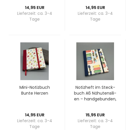
14,95 EUR
14,95 EUR
Lieferzeit:
ca. 3-4
Lieferzeit:
ca. 3-4
Tage
Tage
Mini-​No­tiz­buch
No­tiz­heft im Steck­
Bunte Her­zen
buch A6 Nä­h­uten­si­li­
en – hand­ge­bun­den,
nach­füll­bar, für klei­
ne Hand­ar­beits­no­ti­
14,95 EUR
15,95 EUR
zen
Lieferzeit:
ca. 3-4
Lieferzeit:
ca. 3-4
Tage
Tage