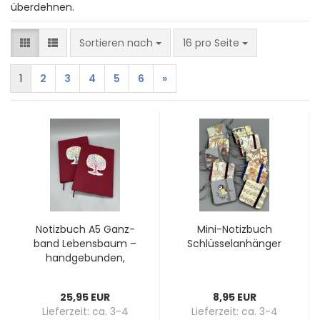
überdehnen.
Sortieren nach
pro Seite
Sortieren nach
16 pro Seite
1
2
3
4
5
6
»
No­tiz­buch A5 Ganz­
Mini-​No­tiz­buch
band Le­bens­baum –
Schlüs­sel­an­hän­ger
hand­ge­bun­den,
wein­ro­tes Lei­nen,
Ein­zel­stück
25,95 EUR
8,95 EUR
Lieferzeit:
ca. 3-4
Lieferzeit:
ca. 3-4