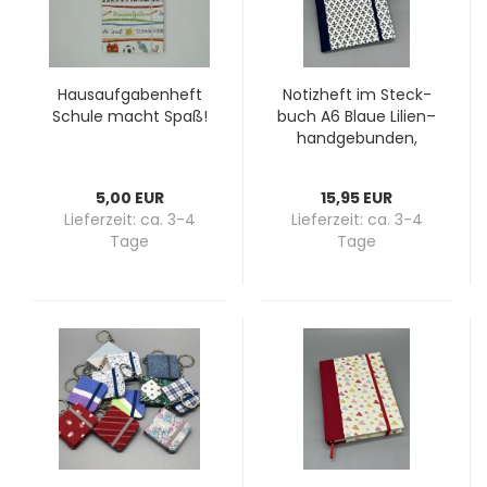
Haus­auf­ga­ben­heft
No­tiz­heft im Steck­
Schu­le macht Spaß!
buch A6 Blaue Li­li­en–
hand­ge­bun­den,
nach­füll­bar, roya­les
Motiv
5,00 EUR
15,95 EUR
Lieferzeit:
ca. 3-4
Lieferzeit:
ca. 3-4
Tage
Tage