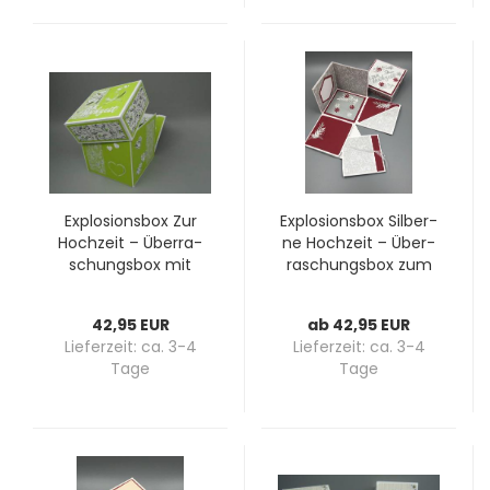
Ex­plo­si­ons­box Zur
Ex­plo­si­ons­box Sil­ber­
Hoch­zeit – Über­ra­
ne Hoch­zeit – Über­
schungs­box mit
ra­schungs­box zum
Brautpaar-​​Motiv,
25. Hoch­zeits­tag
per­so­na­li­sier­bar
42,95 EUR
ab 42,95 EUR
Lieferzeit:
ca. 3-4
Lieferzeit:
ca. 3-4
Tage
Tage