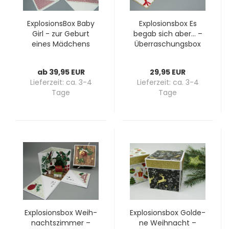
Ex­plo­si­ons­Box Baby
Ex­plo­si­ons­box Es
Girl - zur Ge­burt
begab sich aber... –
eines Mäd­chens
Über­ra­schungs­box
zu Weih­nach­ten mit
Krip­pen­sze­ne
ab 39,95 EUR
29,95 EUR
Lieferzeit:
ca. 3-4
Lieferzeit:
ca. 3-4
Tage
Tage
Ex­plo­si­ons­box Weih­
Ex­plo­si­ons­box Gol­de­
nachts­zim­mer –
ne Weih­nacht –