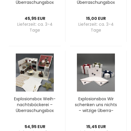
Über­ra­schungs­box
Über­ra­schungs­box
mit Weih­nachts­sze­
zu Weih­nach­ten mit
ne­rie und zwei be­
vier Steck­fä­chern
45,95 EUR
15,00 EUR
füll­ba­ren Schach­teln
Lieferzeit:
ca. 3-4
Lieferzeit:
ca. 3-4
Tage
Tage
Ex­plo­si­ons­box Weih­
Ex­plo­si­ons­box Wir
nachts­bä­cke­rei –
schen­ken uns nichts
Über­ra­schungs­box
– wit­zi­ge Über­ra­
mit ad­vent­li­cher
schungs­box mit
Küchen-​​Sze­ne­rie
NICHTS drin
54,95 EUR
15,45 EUR