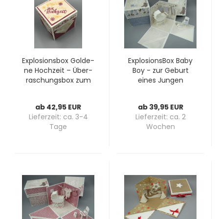
Ex­plo­si­ons­box Gol­de­
Ex­plo­si­ons­Box Baby
ne Hoch­zeit – Über­
Boy - zur Ge­burt
ra­schungs­box zum
eines Jun­gen
50. Hoch­zeits­tag
ab 42,95 EUR
ab 39,95 EUR
Lieferzeit:
ca. 3-4
Lieferzeit:
ca. 2
Tage
Wochen