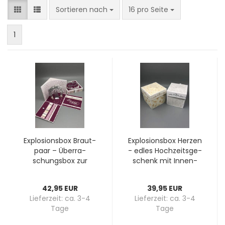
Sortieren nach
pro Seite
Sortieren nach
16 pro Seite
1
Ex­plo­si­ons­box Braut­
Ex­plo­si­ons­box Her­zen
paar – Über­ra­
- edles Hoch­zeits­ge­
schungs­box zur
schenk mit In­nen­
Hoch­zeit mit Gut­
box, in Gold oder Sil­
schein­fach
ber
42,95 EUR
39,95 EUR
Lieferzeit:
ca. 3-4
Lieferzeit:
ca. 3-4
Tage
Tage