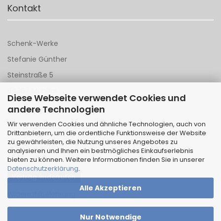
Kontakt
Schenk-Werke
Stefanie Günther
Steinstraße 5
64367 Mühltal
Diese Webseite verwendet Cookies und
andere Technologien
Tel 06151 - 148 142
Wir verwenden Cookies und ähnliche Technologien, auch von
Mail an
Schenk-Werke
Drittanbietern, um die ordentliche Funktionsweise der Website
zu gewährleisten, die Nutzung unseres Angebotes zu
analysieren und Ihnen ein bestmögliches Einkaufserlebnis
bieten zu können. Weitere Informationen finden Sie in unserer
Datenschutzerklärung
.
Vertrag widerrufen
Alle Akzeptieren
Widerrufsbelehrung
Nur Notwendige