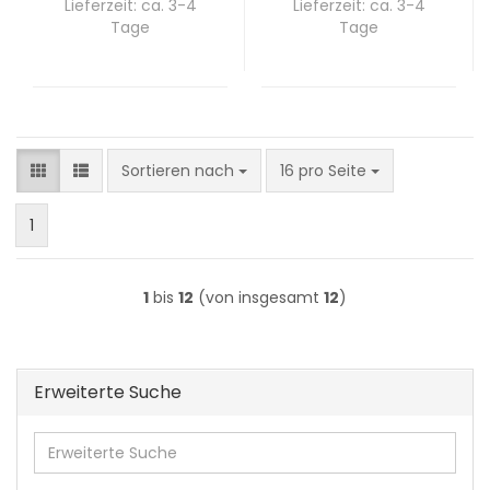
Lieferzeit:
ca. 3-4
Lieferzeit:
ca. 3-4
Tage
Tage
Sortieren nach
pro Seite
Sortieren nach
16 pro Seite
1
1
bis
12
(von insgesamt
12
)
Erweiterte Suche
Erweiterte
Suche