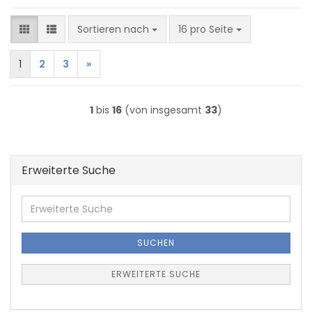
Sortieren nach
pro Seite
Sortieren nach
16 pro Seite
1
2
3
»
1
bis
16
(von insgesamt
33
)
Erweiterte Suche
Erweiterte
Suche
SUCHEN
ERWEITERTE SUCHE