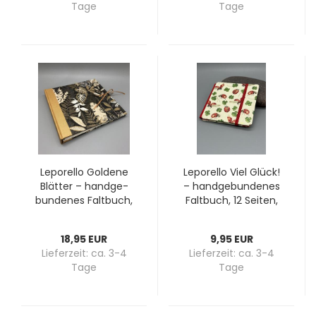
Tage
Tage
Le­po­rel­lo Gol­de­ne
Le­po­rel­lo Viel Glück!
Blät­ter – hand­ge­
– hand­ge­bun­de­nes
bun­de­nes Falt­buch,
Falt­buch, 12 Sei­ten,
Ein­zel­stück, 12 Sei­ten
roter Lei­nen­rü­cken
mit Steck­fach
18,95 EUR
9,95 EUR
Lieferzeit:
ca. 3-4
Lieferzeit:
ca. 3-4
Tage
Tage