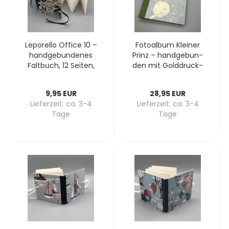
Le­po­rel­lo Of­fice 10 –
Fo­to­al­bum Klei­ner
hand­ge­bun­de­nes
Prinz – hand­ge­bun­
Falt­buch, 12 Sei­ten,
den mit Golddruck-​​
dun­kel­blau­er Lei­nen­
Motiv, 30 Sei­ten Fo­
rü­cken, li­mi­tiert
to­kar­ton
9,95 EUR
28,95 EUR
Lieferzeit:
ca. 3-4
Lieferzeit:
ca. 3-4
Tage
Tage