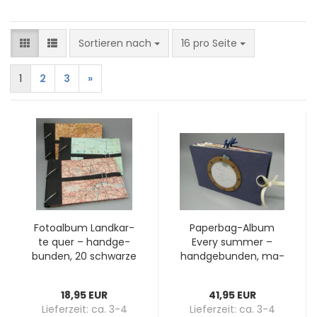
Sortieren nach
pro Seite
Sortieren nach
16 pro Seite
1
2
3
»
Fo­to­al­bum Land­kar­
Paperbag-​​Album
te quer – hand­ge­
Every sum­mer –
bun­den, 20 schwar­ze
hand­ge­bun­den, ma­
Sei­ten mit Per­ga­min,
ri­ti­mes Rei­se­al­bum
Me­tall­schnal­le
mit Papiertüten-​​
18,95 EUR
41,95 EUR
Buch­block
Lieferzeit:
ca. 3-4
Lieferzeit:
ca. 3-4