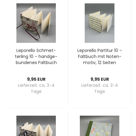
Le­po­rel­lo Schmet­
Le­po­rel­lo Par­ti­tur 10 –
ter­ling 10 – hand­ge­
Falt­buch mit No­ten­
bun­de­nes Falt­buch
mo­tiv, 12 Sei­ten
mit Blü­ten und Gold­
glanz, 12 Sei­ten
9,95 EUR
9,95 EUR
Lieferzeit:
ca. 3-4
Lieferzeit:
ca. 3-4
Tage
Tage