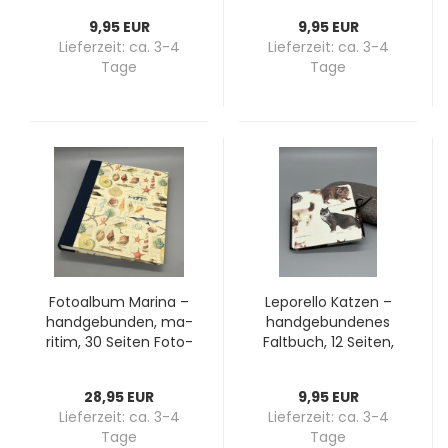
cken
Blau
9,95 EUR
9,95 EUR
Lieferzeit:
ca. 3-4
Lieferzeit:
ca. 3-4
Tage
Tage
Fo­to­al­bum Ma­ri­na –
Le­po­rel­lo Kat­zen –
hand­ge­bun­den, ma­
hand­ge­bun­de­nes
ri­tim, 30 Sei­ten Fo­to­
Falt­buch, 12 Sei­ten,
kar­ton | Schenk-​​
brau­ner Lei­nen­rü­
Werke
cken
28,95 EUR
9,95 EUR
Lieferzeit:
ca. 3-4
Lieferzeit:
ca. 3-4
Tage
Tage