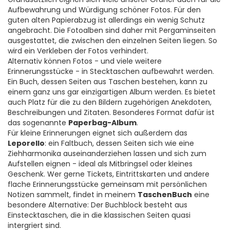
Aufbewahrung und Würdigung schöner Fotos. Für den
guten alten Papierabzug ist allerdings ein wenig Schutz
angebracht. Die Fotoalben sind daher mit Pergaminseiten
ausgestattet, die zwischen den einzelnen Seiten liegen. So
wird ein Verkleben der Fotos verhindert.
Alternativ können Fotos - und viele weitere
Erinnerungsstücke - in Stecktaschen aufbewahrt werden.
Ein Buch, dessen Seiten aus Taschen bestehen, kann zu
einem ganz uns gar einzigartigen Album werden. Es bietet
auch Platz für die zu den Bildern zugehörigen Anekdoten,
Beschreibungen und Zitaten. Besonderes Format dafür ist
das sogenannte
Paperbag-Album
.
Für kleine Erinnerungen eignet sich außerdem das
Leporello
: ein Faltbuch, dessen Seiten sich wie eine
Ziehharmonika auseinanderziehen lassen und sich zum
Aufstellen eignen - ideal als Mitbringsel oder kleines
Geschenk. Wer gerne Tickets, Eintrittskarten und andere
flache Erinnerungsstücke gemeinsam mit persönlichen
Notizen sammelt, findet in meinem
TaschenBuch
eine
besondere Alternative: Der Buchblock besteht aus
Einstecktaschen, die in die klassischen Seiten quasi
intergriert sind.