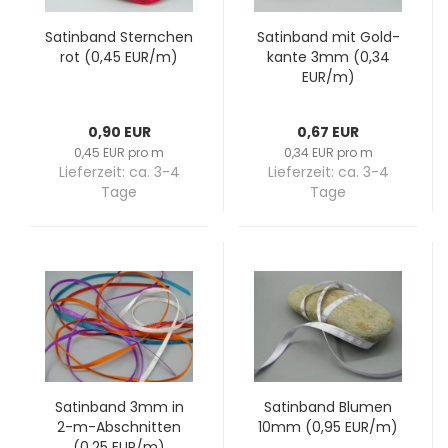
Sa­tin­band Stern­chen
Sa­tin­band mit Gold­
rot (0,45 EUR/m)
kan­te 3mm (0,34
EUR/m)
0,90 EUR
0,67 EUR
0,45 EUR pro m
0,34 EUR pro m
Lieferzeit:
ca. 3-4
Lieferzeit:
ca. 3-4
Tage
Tage
Sa­tin­band 3mm in
Sa­tin­band Blu­men
2-​m-​Abschnitten
10mm (0,95 EUR/m)
(0,25 EUR/m)