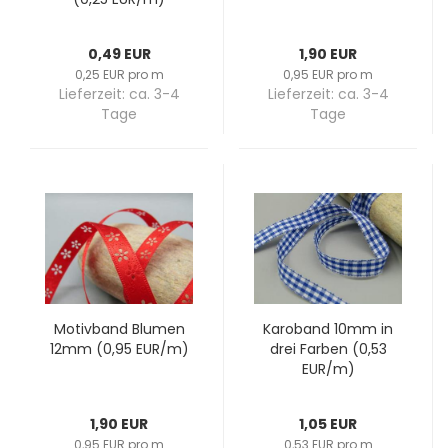
0,49 EUR
1,90 EUR
0,25 EUR pro m
0,95 EUR pro m
Lieferzeit:
ca. 3-4
Lieferzeit:
ca. 3-4
Tage
Tage
Mo­tiv­band Blu­men
Ka­ro­band 10mm in
12mm (0,95 EUR/m)
drei Far­ben (0,53
EUR/m)
1,90 EUR
1,05 EUR
0,95 EUR pro m
0,53 EUR pro m