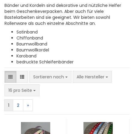
Bänder und Kordeln sind dekorative und nützliche Helfer
beim Geschenkeverpacken. Aber auch für viele
Bastelarbeiten sind sie geeignet. Wir bieten sowohl
Rollenware als auch einzelne Abschnitte an.
Satinband
Chiffonband
Baumwollband
Baumwollkordel
Karoband
bedruckte Schleifenbänder
Sortieren nach
Sortieren nach
Alle Hersteller
pro Seite
16 pro Seite
1
2
»