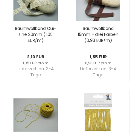
Baum­woll­band Cui­
Baum­woll­band
sine 20mm (1,05
15mm - drei Far­ben
EUR/m)
(0,93 EUR/m)
2,10 EUR
1,85 EUR
1,05 EUR pro m
0,93 EUR pro m
Lieferzeit:
ca. 3-4
Lieferzeit:
ca. 3-4
Tage
Tage