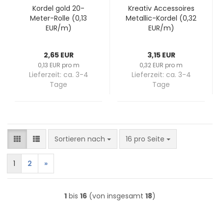
Kor­del gold 20-​
Krea­tiv Ac­ces­soires
Meter-​Rolle (0,13
Metallic-​​Kor­del (0,32
EUR/m)
EUR/m)
2,65 EUR
3,15 EUR
0,13 EUR pro m
0,32 EUR pro m
Lieferzeit:
ca. 3-4
Lieferzeit:
ca. 3-4
Tage
Tage
Sortieren nach
pro Seite
Sortieren nach
16 pro Seite
1
2
»
1
bis
16
(von insgesamt
18
)