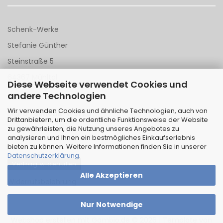
Schenk-Werke
Stefanie Günther
Steinstraße 5
64367 Mühltal
Diese Webseite verwendet Cookies und
andere Technologien
Tel 06151 - 148 142
Wir verwenden Cookies und ähnliche Technologien, auch von
Mail an
Schenk-Werke
Drittanbietern, um die ordentliche Funktionsweise der Website
zu gewährleisten, die Nutzung unseres Angebotes zu
analysieren und Ihnen ein bestmögliches Einkaufserlebnis
bieten zu können. Weitere Informationen finden Sie in unserer
Datenschutzerklärung
.
Vertrag widerrufen
Alle Akzeptieren
Widerrufsbelehrung
Nur Notwendige
Webshop erstellen
mit Gambio.de © 2026 | Template von