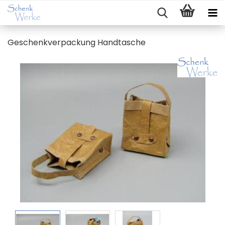
Ge­schenk­ver­pa­ckung Hand­ta­sche