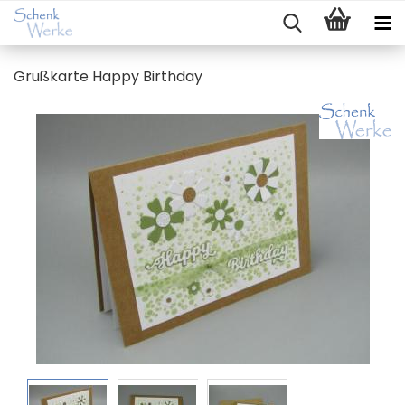
Gruß­kar­te Happy Bir­th­day