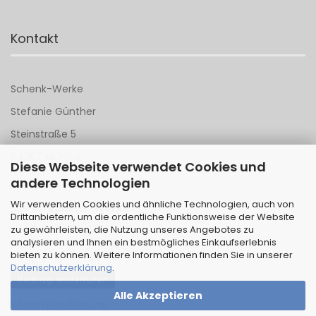
Kontakt
Schenk-Werke
Stefanie Günther
Steinstraße 5
64367 Mühltal
Diese Webseite verwendet Cookies und
andere Technologien
Tel 06151 - 148 142
Wir verwenden Cookies und ähnliche Technologien, auch von
Mail an
Schenk-Werke
Drittanbietern, um die ordentliche Funktionsweise der Website
zu gewährleisten, die Nutzung unseres Angebotes zu
analysieren und Ihnen ein bestmögliches Einkaufserlebnis
bieten zu können. Weitere Informationen finden Sie in unserer
Datenschutzerklärung
.
Vertrag widerrufen
Alle Akzeptieren
Widerrufsbelehrung