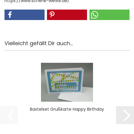
https://www.schenk-werke.de/
Vielleicht gefällt Dir auch...
Bas­tel­set Gruß­kar­te Happy Bir­th­day