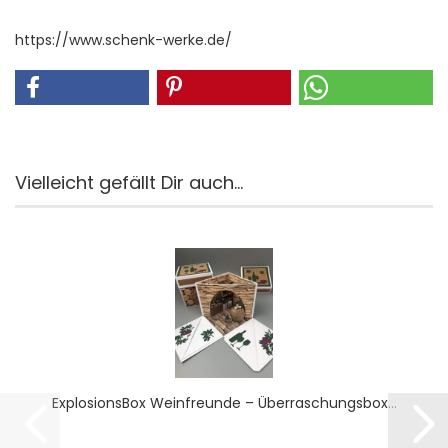
https://www.schenk-werke.de/
Vielleicht gefällt Dir auch...
Ex­plo­si­ons­Box Wein­freun­de – Über­ra­schungs­box...