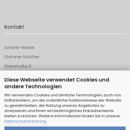
Kontakt
Schenk-Werke
Stefanie Günther
Steinstraße 5
64367 Mühltal
Diese Webseite verwendet Cookies und
andere Technologien
Tel 06151 - 148 142
Wir verwenden Cookies und ähnliche Technologien, auch von
Mail an
Schenk-Werke
Drittanbietern, um die ordentliche Funktionsweise der Website
zu gewährleisten, die Nutzung unseres Angebotes zu
analysieren und Ihnen ein bestmögliches Einkaufserlebnis
bieten zu können. Weitere Informationen finden Sie in unserer
Datenschutzerklärung
.
Vertrag widerrufen