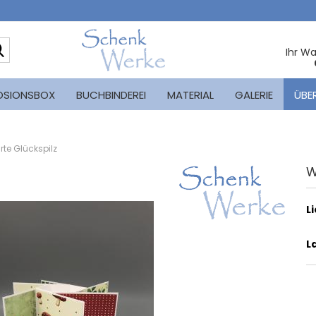
Suche...
Ihr W
OSIONSBOX
BUCHBINDEREI
MATERIAL
GALERIE
ÜBE
te Glückspilz
W
L
L