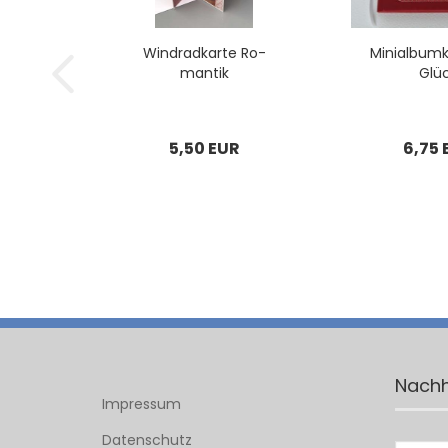
Wind­rad­kar­te Ro­
Mi­ni­al­bum­
man­tik
Glü
5,50 EUR
6,75 
Nachh
Impressum
Datenschutz