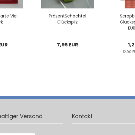
kar­te Viel
Prä­sent­Schach­tel
Scrap­b
ck
Glücks­pilz
Glücks­p
EUR
EUR
7,95 EUR
1,
12,90 
altiger Versand
Kontakt