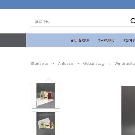
ANLÄSSE
THEMEN
EXPL
»
»
»
Startseite
Anlässe
Geburtstag
Windradkar