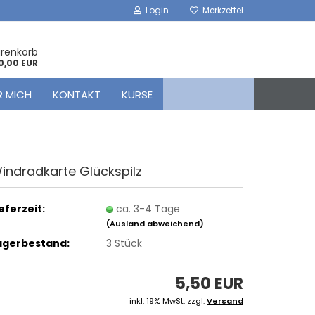
Login
Merkzettel
arenkorb
0,00 EUR
R MICH
KONTAKT
KURSE
ind­rad­kar­te Glücks­pilz
ieferzeit:
ca. 3-4 Tage
(Ausland abweichend)
agerbestand:
3
Stück
5,50 EUR
inkl. 19% MwSt. zzgl.
Versand