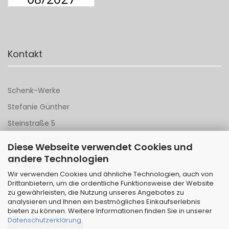
Kontakt
Schenk-Werke
Stefanie Günther
Steinstraße 5
64367 Mühltal
Diese Webseite verwendet Cookies und
andere Technologien
Tel 06151 - 148 142
Wir verwenden Cookies und ähnliche Technologien, auch von
Mail an
Schenk-Werke
Drittanbietern, um die ordentliche Funktionsweise der Website
zu gewährleisten, die Nutzung unseres Angebotes zu
analysieren und Ihnen ein bestmögliches Einkaufserlebnis
bieten zu können. Weitere Informationen finden Sie in unserer
Datenschutzerklärung
.
Vertrag widerrufen