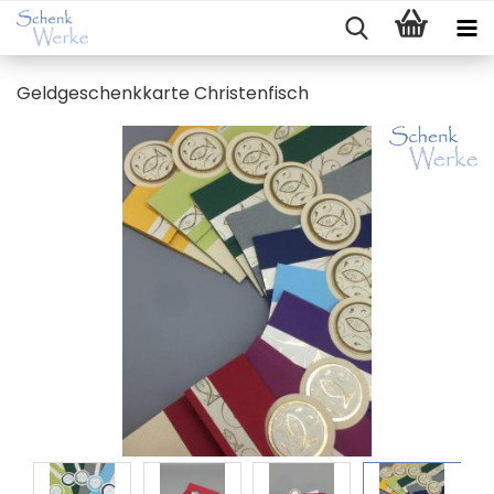
Geld­ge­schenk­kar­te Chris­ten­fisch