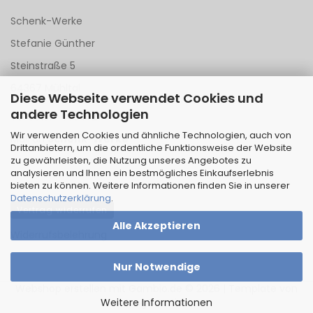
Schenk-Werke
Stefanie Günther
Steinstraße 5
64367 Mühltal
Diese Webseite verwendet Cookies und
andere Technologien
Tel 06151 - 148 142
Wir verwenden Cookies und ähnliche Technologien, auch von
Mail an
Schenk-Werke
Drittanbietern, um die ordentliche Funktionsweise der Website
zu gewährleisten, die Nutzung unseres Angebotes zu
analysieren und Ihnen ein bestmögliches Einkaufserlebnis
bieten zu können. Weitere Informationen finden Sie in unserer
Datenschutzerklärung
.
Vertrag widerrufen
Alle Akzeptieren
Widerrufsbelehrung
Nur Notwendige
Webshop erstellen
mit Gambio.de © 2026 | Template von
JungCreative
.
Weitere Informationen