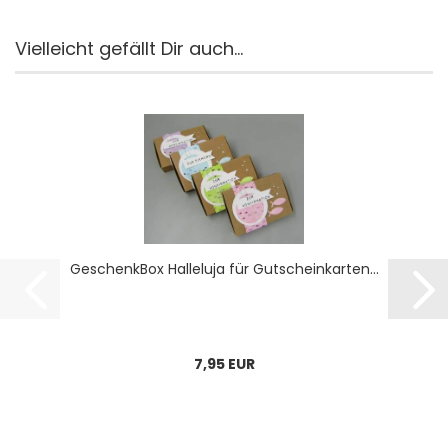
Vielleicht gefällt Dir auch...
Ge­schenk­Box Hal­le­lu­ja für Gut­schein­kar­ten...
7,95 EUR