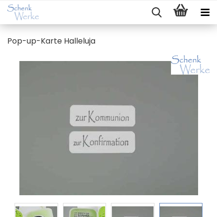
Pop-​up-Karte Hal­le­lu­ja