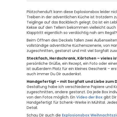
Plätzchenduft kann diese Explosionsbox leider ni
Treiben in der adventlichen Küche ist trotzdem z
Teiglinge auf das Backblech gelegt. Da ist ein L
Kekse auf den Tellern bekommen vielleicht auch
Klapptritt eigentlich so verdächtig nah am Rega
Beim Öffnen des Deckels fallen zwei Außenseiten 
vollständige adventliche Küchenszenerie, von H
zugeschnitten, gestanzt und mit viel Sorgfalt 
Steckfach, Herdschrank, Kärtchen – vieles i
persönliche Grüße, ein Rezept, ein Foto oder ein
ist außerdem Platz für ein kleines Geschenk – er
auch immer Du Dir ausdenkst.
Handgefertigt – mit Sorgfalt und Liebe zum 
Gestaltung habe ich verschiedene Papiere und Ka
zugeschnitten, andere gestanzt. Da jede Box ind
von den Fotos möglich. Ein
Video der Box
gibt Di
Handgefertigt für Schenk-Werke in Mühltal. Jedes 
Detail.
Schau Dir auch die
Explosionsbox Weihnachtsz