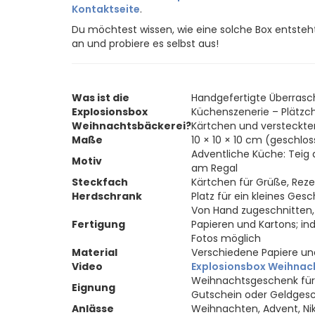
Kontaktseite
.
Du möchtest wissen, wie eine solche Box entste
an und probiere es selbst aus!
Was ist die
Handgefertigte Überrasc
Explosionsbox
Küchenszenerie – Plätzc
Weihnachtsbäckerei?
Kärtchen und versteckte
Maße
10 × 10 × 10 cm (geschlo
Adventliche Küche: Teig a
Motiv
am Regal
Steckfach
Kärtchen für Grüße, Rez
Herdschrank
Platz für ein kleines Ge
Von Hand zugeschnitten
Fertigung
Papieren und Kartons; in
Fotos möglich
Material
Verschiedene Papiere und
Video
Explosionsbox Weihnac
Weihnachtsgeschenk für
Eignung
Gutschein oder Geldges
Anlässe
Weihnachten, Advent, Ni