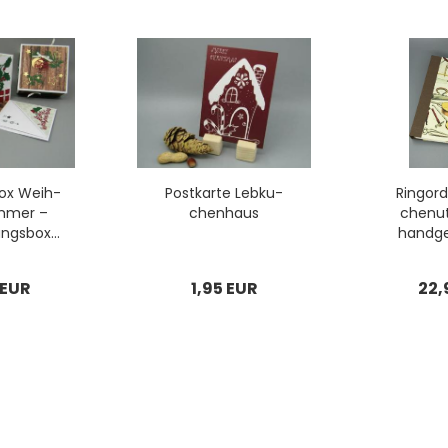
­box Weih­
Post­kar­te Leb­ku­
Ring­or
m­mer –
chen­haus
chen­ute
ngs­box...
hand­ge
 EUR
1,95 EUR
22,