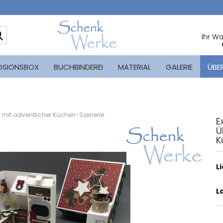
Suche...
Ihr W
OSIONSBOX
BUCHBINDEREI
MATERIAL
GALERIE
ÜBE
mit adventlicher Küchen-Szenerie
E
Ü
K
L
L