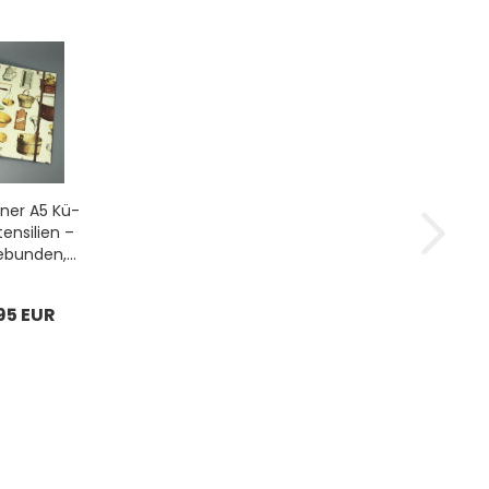
d­ner A5 Kü­
n­si­li­en –
­bun­den,...
95 EUR