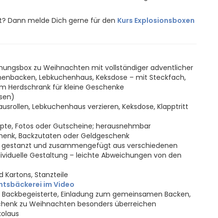
ht? Dann melde Dich gerne für den
Kurs Explosionsboxen
hungsbox zu Weihnachten mit vollständiger adventlicher
henbacken, Lebkuchenhaus, Keksdose – mit Steckfach,
m Herdschrank für kleine Geschenke
ssen)
usrollen, Lebkuchenhaus verzieren, Keksdose, Klapptritt
epte, Fotos oder Gutscheine; herausnehmbar
schenk, Backzutaten oder Geldgeschenk
, gestanzt und zusammengefügt aus verschiedenen
dividuelle Gestaltung – leichte Abweichungen von den
 Kartons, Stanzteile
htsbäckerei im Video
 Backbegeisterte, Einladung zum gemeinsamen Backen,
chenk zu Weihnachten besonders überreichen
kolaus