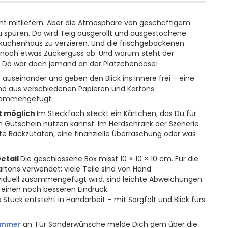
cht mitliefern. Aber die Atmosphäre von geschäftigem
u spüren. Da wird Teig ausgerollt und ausgestochene
ebkuchenhaus zu verzieren. Und die frischgebackenen
 noch etwas Zuckerguss ab. Und warum steht der
l? Da war doch jemand an der Plätzchendose!
auseinander und geben den Blick ins Innere frei – eine
and aus verschiedenen Papieren und Kartons
zusammengefügt.
st möglich
Im Steckfach steckt ein Kärtchen, das Du für
en Gutschein nutzen kannst. Im Herdschrank der Szenerie
ste Backzutaten, eine finanzielle Überraschung oder was
Detail
Die geschlossene Box misst 10 × 10 × 10 cm. Für die
rtons verwendet; viele Teile sind von Hand
ividuell zusammengefügt wird, sind leichte Abweichungen
r einen noch besseren Eindruck.
Stück entsteht in Handarbeit – mit Sorgfalt und Blick fürs
immer
an. Für Sonderwünsche melde Dich gern über die