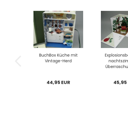
Buch­Box Küche mit
Ex­plo­si­ons
Vintage-​​Herd
nachts­zi
Über­ra­schu
44,95 EUR
45,95