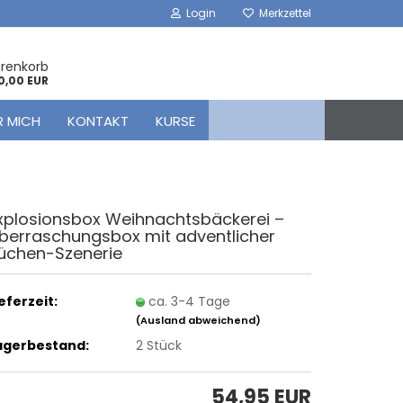
Login
Merkzettel
arenkorb
0,00 EUR
R MICH
KONTAKT
KURSE
x­plo­si­ons­box Weih­nachts­bä­cke­rei –
ber­ra­schungs­box mit ad­vent­li­cher
üchen-​Szenerie
ieferzeit:
ca. 3-4 Tage
(Ausland abweichend)
agerbestand:
2
Stück
54,95 EUR