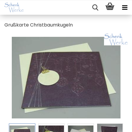
Gruß­kar­te Christ­baum­ku­geln