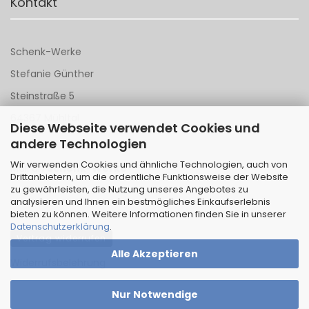
Kontakt
Schenk-Werke
Stefanie Günther
Steinstraße 5
64367 Mühltal
Diese Webseite verwendet Cookies und
andere Technologien
Tel 06151 - 148 142
Wir verwenden Cookies und ähnliche Technologien, auch von
Mail an
Schenk-Werke
Drittanbietern, um die ordentliche Funktionsweise der Website
zu gewährleisten, die Nutzung unseres Angebotes zu
analysieren und Ihnen ein bestmögliches Einkaufserlebnis
bieten zu können. Weitere Informationen finden Sie in unserer
Datenschutzerklärung
.
Vertrag widerrufen
Alle Akzeptieren
Widerrufsbelehrung
Nur Notwendige