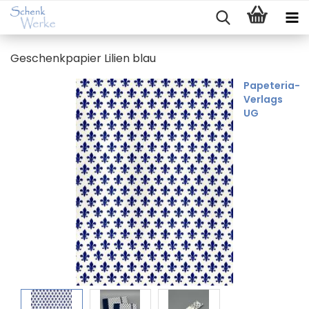
Ge­schenk­pa­pier Li­li­en blau
Papeteria-
Verlags
UG