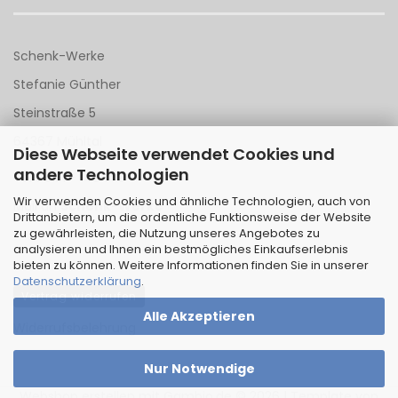
Schenk-Werke
Stefanie Günther
Steinstraße 5
64367 Mühltal
Diese Webseite verwendet Cookies und
andere Technologien
Tel 06151 - 148 142
Wir verwenden Cookies und ähnliche Technologien, auch von
Mail an
Schenk-Werke
Drittanbietern, um die ordentliche Funktionsweise der Website
zu gewährleisten, die Nutzung unseres Angebotes zu
analysieren und Ihnen ein bestmögliches Einkaufserlebnis
bieten zu können. Weitere Informationen finden Sie in unserer
Datenschutzerklärung
.
Vertrag widerrufen
Alle Akzeptieren
Widerrufsbelehrung
Nur Notwendige
Webshop erstellen
mit Gambio.de © 2026 | Template von