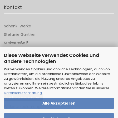
Kontakt
Schenk-Werke
Stefanie Günther
Steinstraße 5
64367 Mühltal
Diese Webseite verwendet Cookies und
andere Technologien
Tel 06151 - 148 142
Wir verwenden Cookies und ähnliche Technologien, auch von
Mail an
Schenk-Werke
Drittanbietern, um die ordentliche Funktionsweise der Website
zu gewährleisten, die Nutzung unseres Angebotes zu
analysieren und Ihnen ein bestmögliches Einkaufserlebnis
bieten zu können. Weitere Informationen finden Sie in unserer
Datenschutzerklärung
.
Vertrag widerrufen
Alle Akzeptieren
Widerrufsbelehrung