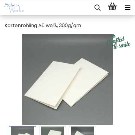
Kar­ten­roh­ling A6 weiß, 300g/qm