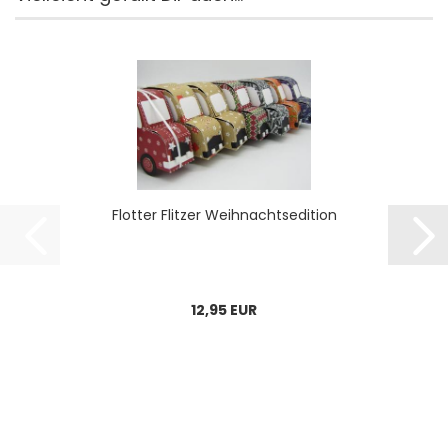
Flot­ter Flit­zer Weih­nachts­e­di­ti­on
12,95 EUR