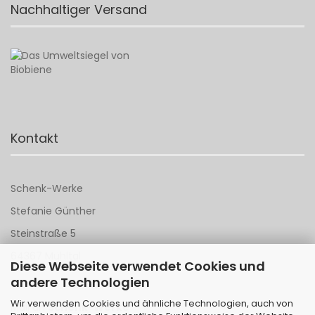
Nachhaltiger Versand
Kontakt
Schenk-Werke
Stefanie Günther
Steinstraße 5
64367 Mühltal
Diese Webseite verwendet Cookies und
andere Technologien
Tel 06151 - 148 142
Wir verwenden Cookies und ähnliche Technologien, auch von
Mail an
Schenk-Werke