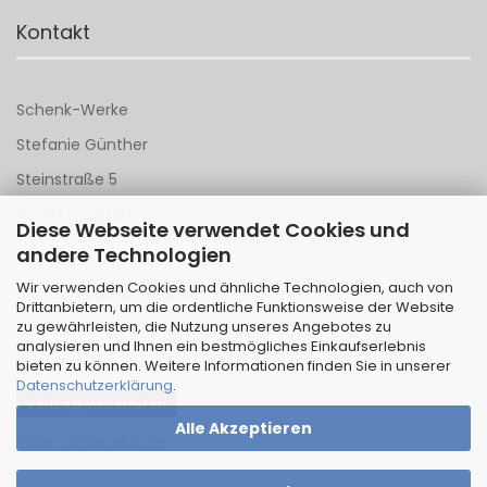
Kontakt
Schenk-Werke
Stefanie Günther
Steinstraße 5
64367 Mühltal
Diese Webseite verwendet Cookies und
andere Technologien
Tel 06151 - 148 142
Wir verwenden Cookies und ähnliche Technologien, auch von
Mail an
Schenk-Werke
Drittanbietern, um die ordentliche Funktionsweise der Website
zu gewährleisten, die Nutzung unseres Angebotes zu
analysieren und Ihnen ein bestmögliches Einkaufserlebnis
bieten zu können. Weitere Informationen finden Sie in unserer
Datenschutzerklärung
.
Vertrag widerrufen
Alle Akzeptieren
Widerrufsbelehrung