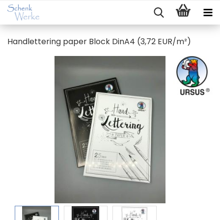
Hand­let­te­ring paper Block DinA4 (3,72 EUR/m²)