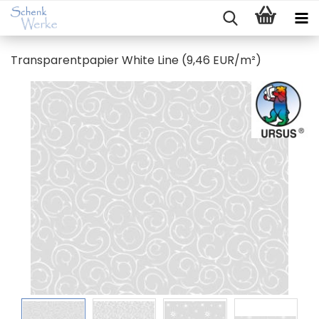
Trans­pa­rent­pa­pier White Line (9,46 EUR/m²)