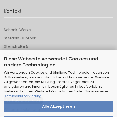
Kontakt
Schenk-Werke
Stefanie Günther
Steinstraße 5
64367 Mühltal
Diese Webseite verwendet Cookies und
andere Technologien
Tel 06151 - 148 142
Wir verwenden Cookies und ähnliche Technologien, auch von
Mail an
Schenk-Werke
Drittanbietern, um die ordentliche Funktionsweise der Website
zu gewährleisten, die Nutzung unseres Angebotes zu
analysieren und Ihnen ein bestmögliches Einkaufserlebnis
bieten zu können. Weitere Informationen finden Sie in unserer
Datenschutzerklärung
.
Vertrag widerrufen
Alle Akzeptieren
Widerrufsbelehrung