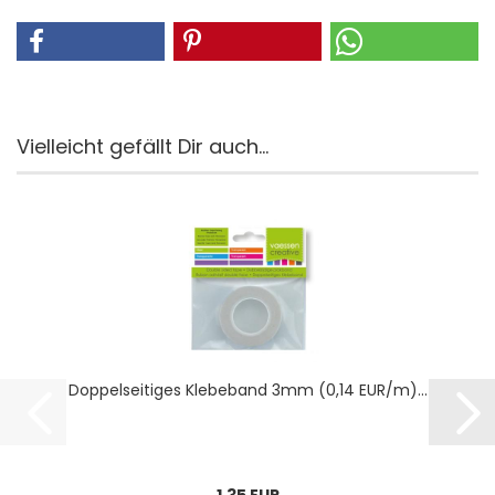
Vielleicht gefällt Dir auch...
Dop­pel­sei­ti­ges Kle­be­band 3mm (0,14 EUR/m)...