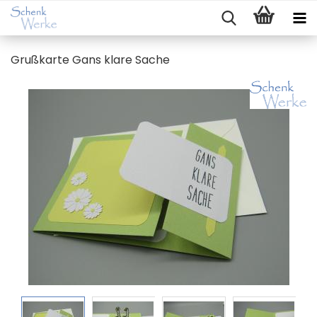
Gruß­kar­te Gans klare Sache