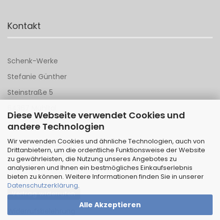
Kontakt
Schenk-Werke
Stefanie Günther
Steinstraße 5
64367 Mühltal
Diese Webseite verwendet Cookies und
andere Technologien
Tel 06151 - 148 142
Wir verwenden Cookies und ähnliche Technologien, auch von
Mail an
Schenk-Werke
Drittanbietern, um die ordentliche Funktionsweise der Website
zu gewährleisten, die Nutzung unseres Angebotes zu
analysieren und Ihnen ein bestmögliches Einkaufserlebnis
bieten zu können. Weitere Informationen finden Sie in unserer
Datenschutzerklärung
.
Vertrag widerrufen
Alle Akzeptieren
Widerrufsbelehrung