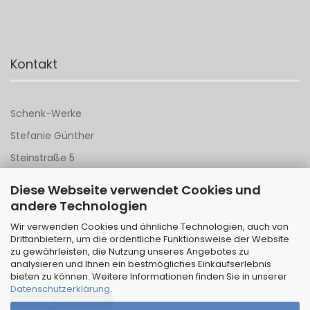
Kontakt
Schenk-Werke
Stefanie Günther
Steinstraße 5
64367 Mühltal
Diese Webseite verwendet Cookies und
andere Technologien
Tel 06151 - 148 142
Wir verwenden Cookies und ähnliche Technologien, auch von
Mail an
Schenk-Werke
Drittanbietern, um die ordentliche Funktionsweise der Website
zu gewährleisten, die Nutzung unseres Angebotes zu
analysieren und Ihnen ein bestmögliches Einkaufserlebnis
bieten zu können. Weitere Informationen finden Sie in unserer
Datenschutzerklärung
.
Vertrag widerrufen