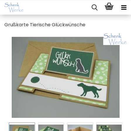
Gruß­kar­te Tie­ri­sche Glück­wün­sche