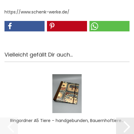
https://www.schenk-werke.de/
Vielleicht gefällt Dir auch...
Ring­ord­ner A5 Tiere – hand­ge­bun­den, Bau­ern­hof­tie­re...