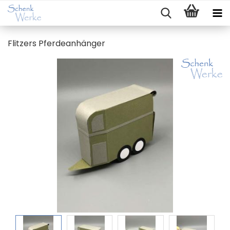
Flit­zers Pfer­de­an­hän­ger