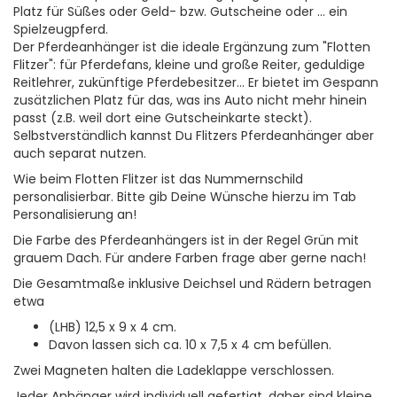
Platz für Süßes oder Geld- bzw. Gutscheine oder ... ein
Spielzeugpferd.
Der Pferdeanhänger ist die ideale Ergänzung zum "Flotten
Flitzer": für Pferdefans, kleine und große Reiter, geduldige
Reitlehrer, zukünftige Pferdebesitzer... Er bietet im Gespann
zusätzlichen Platz für das, was ins Auto nicht mehr hinein
passt (z.B. weil dort eine Gutscheinkarte steckt).
Selbstverständlich kannst Du Flitzers Pferdeanhänger aber
auch separat nutzen.
Wie beim Flotten Flitzer ist das Nummernschild
personalisierbar. Bitte gib Deine Wünsche hierzu im Tab
Personalisierung an!
Die Farbe des Pferdeanhängers ist in der Regel Grün mit
grauem Dach. Für andere Farben frage aber gerne nach!
Die Gesamtmaße inklusive Deichsel und Rädern betragen
etwa
(LHB) 12,5 x 9 x 4 cm.
Davon lassen sich ca. 10 x 7,5 x 4 cm befüllen.
Zwei Magneten halten die Ladeklappe verschlossen.
Jeder Anhänger wird individuell gefertigt, daher sind kleine