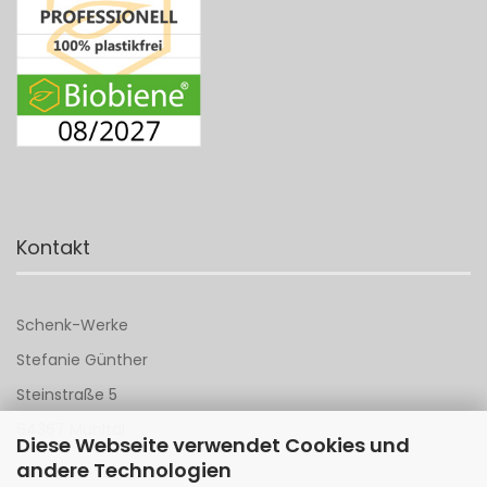
Kontakt
Schenk-Werke
Stefanie Günther
Steinstraße 5
64367 Mühltal
Diese Webseite verwendet Cookies und
andere Technologien
Tel 06151 - 148 142