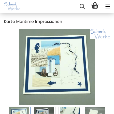
Karte Ma­ri­ti­me Im­pres­sio­nen