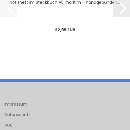
No­tiz­heft im Steck­buch A5 ma­ri­tim – hand­ge­bun­den,...
22,95 EUR
Impressum
Datenschutz
AGB