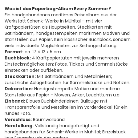
Was ist das Paperbag-Album Every Summer?
Ein handgebundenes maritimes Reisealbum aus der
Werkstatt Schenk-Werke in Mühltal – mit vier
Kraftpapiertüten als Hauptseiten, Steckkarten mit
Satinbändern, handgestempelten maritimen Motiven und
Stanzteilen aus Papier. Kein klassischer Buchblock, sondern
viele individuelle Möglichkeiten zur Seitengestaltung.
Format:
ca. 17 × 12 x 5 cm.
Buchblock:
4 Kraftpapiertüten mit jeweils mehreren
Einsteckmöglichkeiten; Fotos, Tickets und Sammelstücke
einstecken oder aufkleben.
Steckkarten:
Mit Satinbändern und Metallnieten;
zusätzliche Ablageflächen für Sammelstücke und Notizen.
Dekoration:
Handgestempelte Motive und maritime
Stanzteile aus Papier – Möwen, Anker, Leuchtturm u.a.
Einband:
Blaues Buchbinderleinen; Bullauge mit
Transparentfolie und Metallteilen im Vorderdeckel für ein
rundes Foto.
Verschluss:
Baumwollband.
Herstellung:
Vollständig handgefertigt und
handgebunden für Schenk-Werke in Mühltal; Einzelstück,