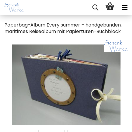
Paperbag-​Album Every sum­mer – hand­ge­bun­den,
ma­ri­ti­mes Rei­se­al­bum mit Papiertüten-​Buchblock