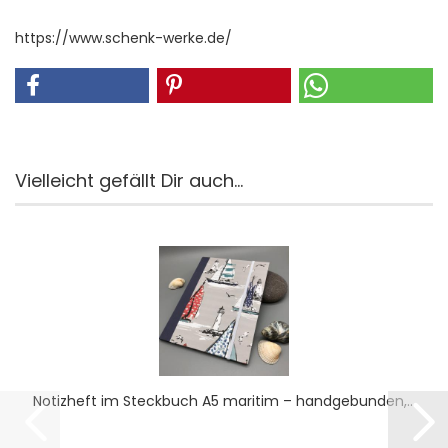
https://www.schenk-werke.de/
Vielleicht gefällt Dir auch...
No­tiz­heft im Steck­buch A5 ma­ri­tim – hand­ge­bun­den,...