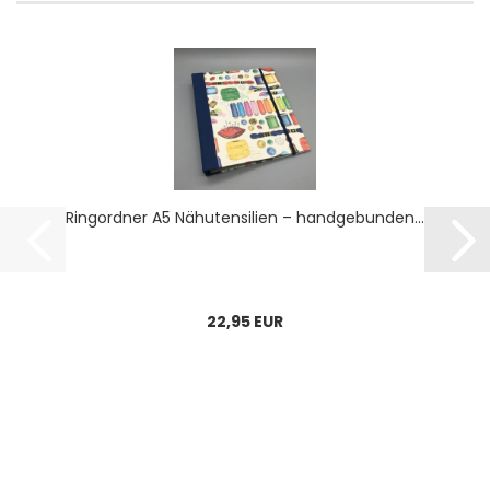
Ring­ord­ner A5 Nä­h­uten­si­li­en – hand­ge­bun­den...
22,95 EUR