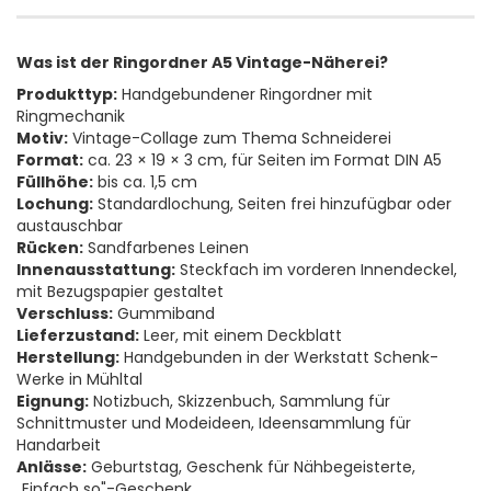
Was ist der Ringordner A5 Vintage-Näherei?
Produkttyp:
Handgebundener Ringordner mit
Ringmechanik
Motiv:
Vintage-Collage zum Thema Schneiderei
Format:
ca. 23 × 19 × 3 cm, für Seiten im Format DIN A5
Füllhöhe:
bis ca. 1,5 cm
Lochung:
Standardlochung, Seiten frei hinzufügbar oder
austauschbar
Rücken:
Sandfarbenes Leinen
Innenausstattung:
Steckfach im vorderen Innendeckel,
mit Bezugspapier gestaltet
Verschluss:
Gummiband
Lieferzustand:
Leer, mit einem Deckblatt
Herstellung:
Handgebunden in der Werkstatt Schenk-
Werke in Mühltal
Eignung:
Notizbuch, Skizzenbuch, Sammlung für
Schnittmuster und Modeideen, Ideensammlung für
Handarbeit
Anlässe:
Geburtstag, Geschenk für Nähbegeisterte,
„Einfach so"-Geschenk