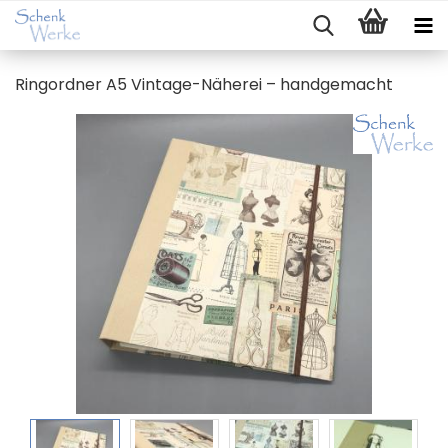
Ring­ord­ner A5 Vintage-​Näherei – hand­ge­macht