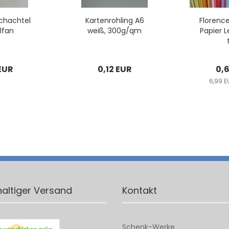
chach­tel
Kar­ten­roh­ling A6
Flo­renc
l­fan
weiß, 300g/qm
Pa­pier L
EUR
0,12 EUR
0,
6,99 
altiger Versand
Kontakt
Schenk-Werke