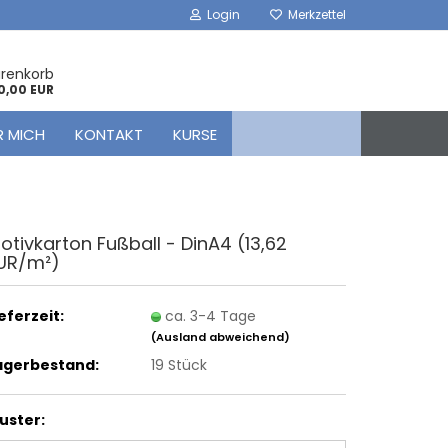
Login
Merkzettel
arenkorb
0,00 EUR
R MICH
KONTAKT
KURSE
o­tiv­kar­ton Fuß­ball - DinA4 (13,62
UR/m²)
ieferzeit:
ca. 3-4 Tage
(Ausland abweichend)
agerbestand:
19
Stück
uster: