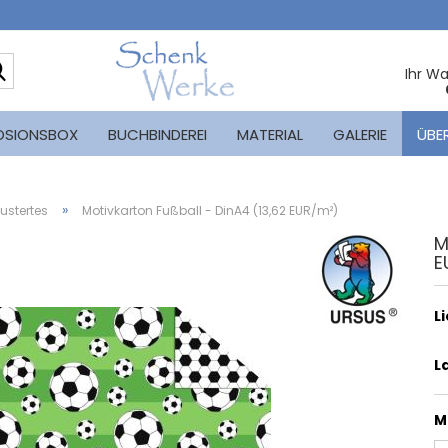
Suche...
Ihr W
OSIONSBOX
BUCHBINDEREI
MATERIAL
GALERIE
ÜBE
»
stertes
Motivkarton Fußball - DinA4 (13,62 EUR/m²)
M
E
L
L
M