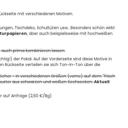
Rückseite mit verschiedenen Motiven.
kungen, Tischdeko, Schultüten usw.. Besonders schön wirkt
turpapieren
, aber auch beispielsweise mit hochweißen
h auch prima kombinieren lassen:
chtig!) der Pokal. Auf der Vorderseite sind diese Motive in
 Rückseite verteilen sie sich Ton-in-Ton über die
öcher - in verschiedenen Größen (vorne) auf dem "frisch
smuster aus schwarzen und weißen Sechsecken.
Aktuell
er auf Anfrage (2,50 €/Bg)