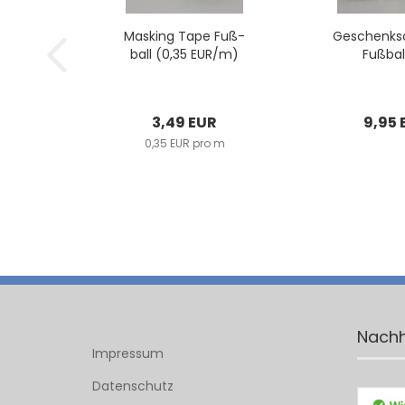
Mas­king Tape Fuß­
Ge­schenk­s
ball (0,35 EUR/m)
Fuß­bal
3,49 EUR
9,95 
0,35 EUR pro m
Nachh
Impressum
Datenschutz