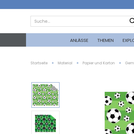
ANLÄSSE
THEMEN
EXPL
»
»
»
Startseite
Material
Papier und Karton
Gemu