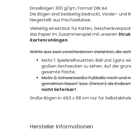
Einzelbögen 300 g/qm, Format DIN A4.
Die Bögen sind beidseitig bedruckt, Vorder- und 
Hergestellt aus Frischzellulose.
Vielseitig einsetzbar für Karten, Geschenkverpac
das Papier im Zusammenspiel mit unseren
Struk
Kartenrohlingen
.
Wähle aus zwei verschiedenen Varianten, die sic
Motiv 1: Spielersilhouetten, Ball und (ganz wi
großen Sechsecken zu sehen. Auf der grünen
gesamte Fläche.
Motiv 2: Schwarzweiße Fußbälle noch und n
gemähten Rasen" bzw. (hinten) als Endlo
nicht lieferbar!
Große Bögen in 49,5 x 68 cm nur für Selbstabhol
Hersteller Informationen