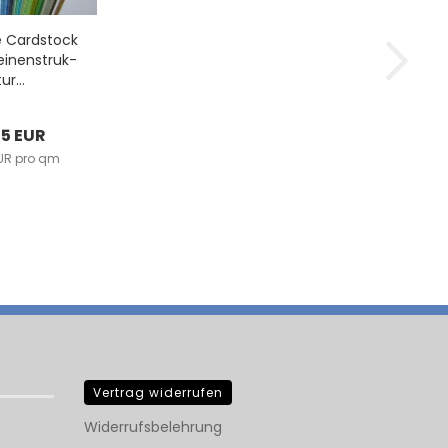
e Card­stock
ei­nen­struk­
tur...
65 EUR
EUR pro qm
Vertrag widerrufen
Widerrufsbelehrung