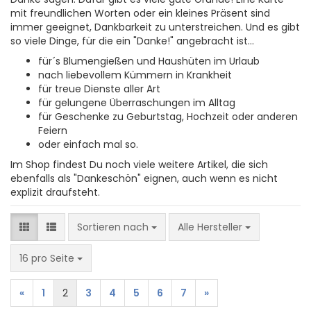
mit freundlichen Worten oder ein kleines Präsent sind
immer geeignet, Dankbarkeit zu unterstreichen. Und es gibt
so viele Dinge, für die ein "Danke!" angebracht ist...
für´s Blumengießen und Haushüten im Urlaub
nach liebevollem Kümmern in Krankheit
für treue Dienste aller Art
für gelungene Überraschungen im Alltag
für Geschenke zu Geburtstag, Hochzeit oder anderen
Feiern
oder einfach mal so.
Im Shop findest Du noch viele weitere Artikel, die sich
ebenfalls als "Dankeschön" eignen, auch wenn es nicht
explizit draufsteht.
Sortieren nach
Sortieren nach
Alle Hersteller
pro Seite
16 pro Seite
«
1
2
3
4
5
6
7
»