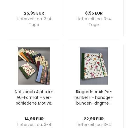
wein­ro­tes Lei­nen,
Ein­zel­stück
25,95 EUR
8,95 EUR
Lieferzeit:
ca. 3-4
Lieferzeit:
ca. 3-4
Tage
Tage
No­tiz­buch Alpha im
Ring­ord­ner A5 Ra­
A6-​For­mat - ver­
nun­keln – hand­ge­
schie­de­ne Mo­ti­ve,
bun­den, Ring­me­
hand­ge­bun­den
cha­nik, Steck­fach,
grü­ner Lei­nen­rü­cken
14,95 EUR
22,95 EUR
Lieferzeit:
ca. 3-4
Lieferzeit:
ca. 3-4