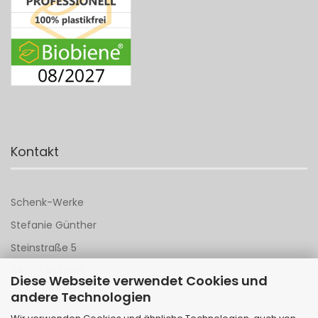
Kontakt
Schenk-Werke
Stefanie Günther
Steinstraße 5
64367 Mühltal
Diese Webseite verwendet Cookies und
andere Technologien
Tel 06151 - 148 142