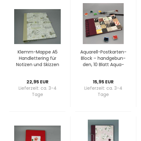
Klemm-​​Mappe A5
Aquarell-​​Postkarten-​
Hand­let­te­ring für
Block – hand­ge­bun­
No­ti­zen und Skiz­zen
den, 10 Blatt Aqua­
- hand­ge­macht aus
rell­pa­pier, ver­schie­
Mühl­tal
de­ne Mo­ti­ve
22,95 EUR
15,95 EUR
Lieferzeit:
ca. 3-4
Lieferzeit:
ca. 3-4
Tage
Tage