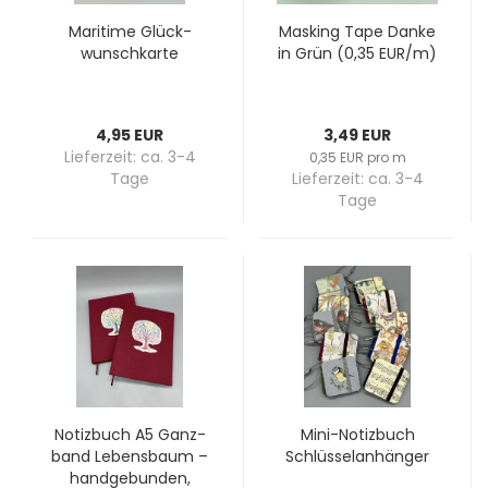
Ma­ri­ti­me Glück­
Mas­king Tape Danke
wunsch­kar­te
in Grün (0,35 EUR/m)
4,95 EUR
3,49 EUR
Lieferzeit:
ca. 3-4
0,35 EUR pro m
Tage
Lieferzeit:
ca. 3-4
Tage
No­tiz­buch A5 Ganz­
Mini-​No­tiz­buch
band Le­bens­baum –
Schlüs­sel­an­hän­ger
hand­ge­bun­den,