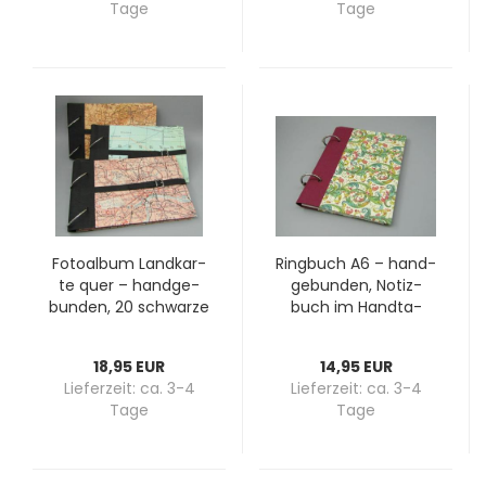
Tage
Tage
Fo­to­al­bum Land­kar­
Ring­buch A6 – hand­
te quer – hand­ge­
ge­bun­den, No­tiz­
bun­den, 20 schwar­ze
buch im Hand­ta­
Sei­ten mit Per­ga­min,
schen­for­mat, Be­
Me­tall­schnal­le
zugs­pa­pier wähl­bar
18,95 EUR
14,95 EUR
Lieferzeit:
ca. 3-4
Lieferzeit:
ca. 3-4
Tage
Tage