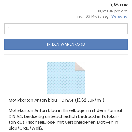
0,85 EUR
13,62 EUR pro qm
inkl. 19% MwSt. zzgl.
Versand
IN DEN WARENKORB
Mo­tiv­kar­ton Anton blau - DinA4 (13,62 EUR/m²)
Mo­tiv­kar­ton Anton blau in Ein­zel­bö­gen mit dem For­mat
DIN A4, beid­sei­tig un­ter­schied­lich be­druck­ter Fo­to­kar­
ton aus Frisch­zel­lu­lo­se, mit ver­schie­de­nen Mo­ti­ven in
Blau/Grau/Weiß.