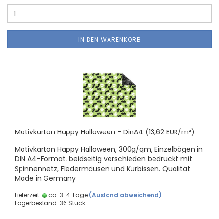
IN DEN WARENKORB
Mo­tiv­kar­ton Happy Hal­lo­ween - DinA4 (13,62 EUR/m²)
Mo­tiv­kar­ton Happy Hal­lo­ween, 300g/qm, Ein­zel­bö­gen in
DIN A4-​Format, beid­sei­tig ver­schie­den be­druckt mit
Spin­nen­netz, Fle­der­mäu­sen und Kür­bis­sen. Qua­li­tät
Made in Ger­ma­ny
Lieferzeit:
ca. 3-4 Tage
(Ausland abweichend)
Lagerbestand: 36 Stück