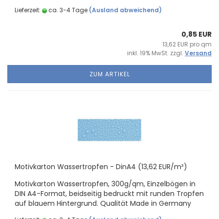
Lieferzeit:
ca. 3-4 Tage
(Ausland abweichend)
0,85 EUR
13,62 EUR pro qm
inkl. 19% MwSt. zzgl.
Versand
ZUM ARTIKEL
Mo­tiv­kar­ton Was­ser­trop­fen - DinA4 (13,62 EUR/m²)
Mo­tiv­kar­ton Was­ser­trop­fen, 300g/qm, Ein­zel­bö­gen in
DIN A4-​Format, beid­sei­tig be­druckt mit run­den Trop­fen
auf blau­em Hin­ter­grund. Qua­li­tät Made in Ger­ma­ny