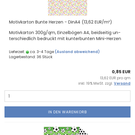
Mo­tiv­kar­ton Bunte Her­zen - DinA4 (13,62 EUR/m²)
Mo­tiv­kar­ton 300g/qm, Ein­zel­bö­gen A4, beid­sei­tig un­
ter­schied­lich be­druckt mit kun­ter­bun­ten Mini-​Herzen
Lieferzeit:
ca. 3-4 Tage
(Ausland abweichend)
Lagerbestand: 36 Stück
0,85 EUR
13,62 EUR pro qm
inkl. 19% MwSt. zzgl.
Versand
IN DEN WARENKORB