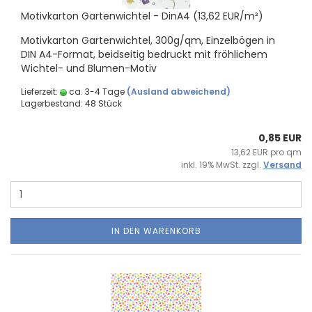
Mo­tiv­kar­ton Gar­ten­wich­tel - DinA4 (13,62 EUR/m²)
Mo­tiv­kar­ton Gar­ten­wich­tel, 300g/qm, Ein­zel­bö­gen in
DIN A4-​Format, beid­sei­tig be­druckt mit fröh­li­chem
Wichtel-​ und Blumen-​Motiv
Lieferzeit:
ca. 3-4 Tage
(Ausland abweichend)
Lagerbestand: 48 Stück
0,85 EUR
13,62 EUR pro qm
inkl. 19% MwSt. zzgl.
Versand
IN DEN WARENKORB