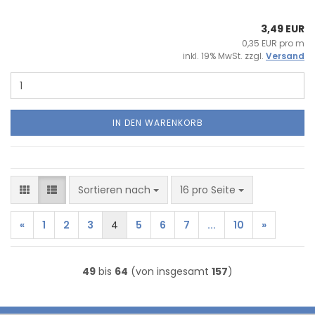
3,49 EUR
0,35 EUR pro m
inkl. 19% MwSt. zzgl.
Versand
IN DEN WARENKORB
Sortieren nach
pro Seite
Sortieren nach
16 pro Seite
«
1
2
3
4
5
6
7
...
10
»
49
bis
64
(von insgesamt
157
)