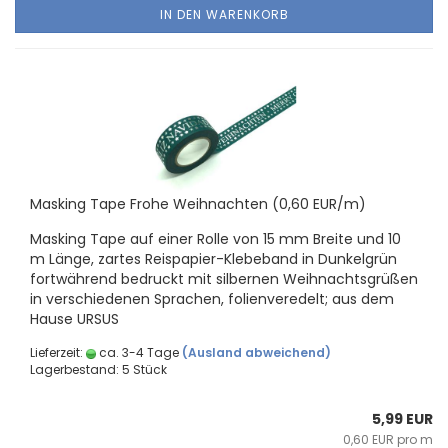
IN DEN WARENKORB
Mas­king Tape Frohe Weih­nach­ten (0,60 EUR/m)
Mas­king Tape auf einer Rolle von 15 mm Brei­te und 10
m Länge, zar­tes Reispapier-​Klebeband in Dun­kel­grün
fort­wäh­rend be­druckt mit sil­ber­nen Weih­nachts­grü­ßen
in ver­schie­de­nen Spra­chen, fo­li­en­ver­edelt; aus dem
Hause URSUS
Lieferzeit:
ca. 3-4 Tage
(Ausland abweichend)
Lagerbestand: 5 Stück
5,99 EUR
0,60 EUR pro m