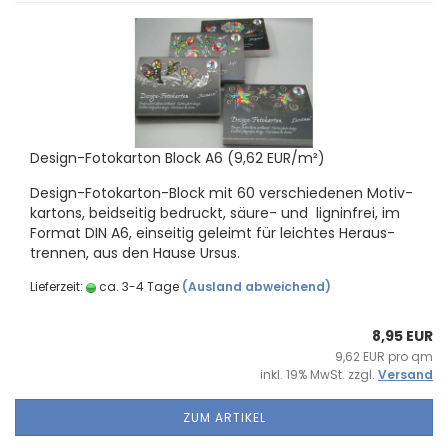
Design-​​Fo­to­kar­ton Block A6 (9,62 EUR/m²)
Design-​Fotokarton-Block mit 60 ver­schie­de­nen Mo­tiv­
kar­tons, beid­sei­tig be­druckt, säure-​ und li­gnin­frei, im
For­mat DIN A6, ein­sei­tig ge­leimt für leich­tes Her­aus­
tren­nen, aus den Hause Ursus.
Lieferzeit:
ca. 3-4 Tage
(Ausland abweichend)
8,95 EUR
9,62 EUR pro qm
inkl. 19% MwSt. zzgl.
Versand
ZUM ARTIKEL