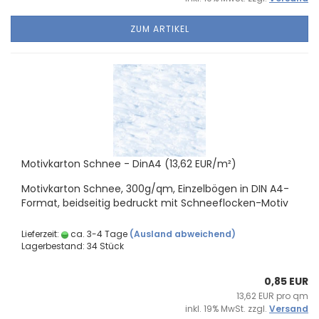
ZUM ARTIKEL
Mo­tiv­kar­ton Schnee - DinA4 (13,62 EUR/m²)
Mo­tiv­kar­ton Schnee, 300g/qm, Ein­zel­bö­gen in DIN A4-​
Format, beid­sei­tig be­druckt mit Schneeflocken-​Motiv
Lieferzeit:
ca. 3-4 Tage
(Ausland abweichend)
Lagerbestand: 34 Stück
0,85 EUR
13,62 EUR pro qm
inkl. 19% MwSt. zzgl.
Versand