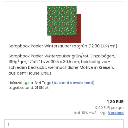
Scrap­book Pa­pier Win­ter­zau­ber rot­grün (12,90 EUR/m²)
Scrap­book Pa­pier
Win­ter­zau­ber
grün/rot, Ein­zel­bö­gen,
190g/qm, 12"x12" bzw. 30,5 x 30,5 cm, beid­sei­tig ver­
schie­den be­druckt, weih­nacht­li­che Mo­ti­ve in Krei­sen,
aus dem Hause Ursus
Lieferzeit:
ca. 3-4 Tage
(Ausland abweichend)
Lagerbestand: 21 Stück
1,20 EUR
12,90 EUR pro qm
inkl. 19% MwSt. zzgl.
Versand