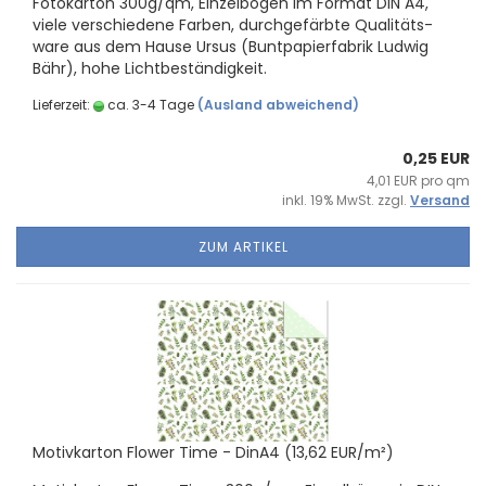
Fo­to­kar­ton 300g/qm, Ein­zel­bö­gen im For­mat DIN A4,
viele ver­schie­de­ne Far­ben, durch­ge­färb­te Qua­li­täts­
wa­re aus dem Hause Ursus (Bunt­pa­pier­fa­brik Lud­wig
Bähr), hohe Licht­be­stän­dig­keit.
Lieferzeit:
ca. 3-4 Tage
(Ausland abweichend)
0,25 EUR
4,01 EUR pro qm
inkl. 19% MwSt. zzgl.
Versand
ZUM ARTIKEL
Mo­tiv­kar­ton Flower Time - DinA4 (13,62 EUR/m²)