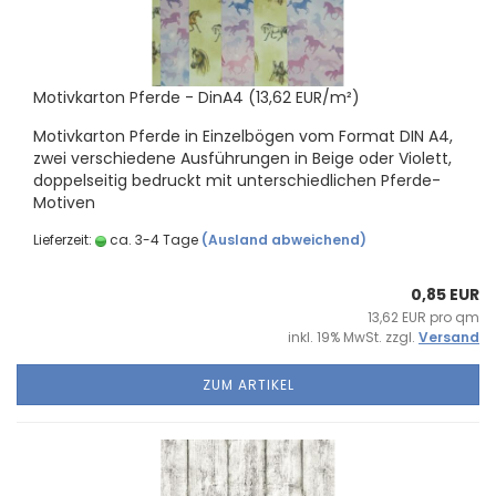
Mo­tiv­kar­ton Pfer­de - DinA4 (13,62 EUR/m²)
Mo­tiv­kar­ton Pfer­de in Ein­zel­bö­gen vom For­mat DIN A4,
zwei ver­schie­de­ne Aus­füh­run­gen in Beige oder Vio­lett,
dop­pel­sei­tig be­druckt mit un­ter­schied­li­chen Pferde-​
Motiven
Lieferzeit:
ca. 3-4 Tage
(Ausland abweichend)
0,85 EUR
13,62 EUR pro qm
inkl. 19% MwSt. zzgl.
Versand
ZUM ARTIKEL