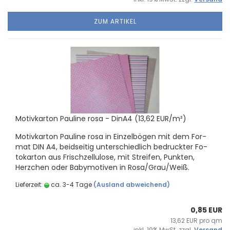
ZUM ARTIKEL
Mo­tiv­kar­ton Pau­li­ne rosa - DinA4 (13,62 EUR/m²)
Mo­tiv­kar­ton Pau­li­ne rosa in Ein­zel­bö­gen mit dem For­
mat DIN A4, beid­sei­tig un­ter­schied­lich be­druck­ter Fo­
to­kar­ton aus Frisch­zel­lu­lo­se, mit Strei­fen, Punk­ten,
Herz­chen oder Ba­by­mo­ti­ven in Rosa/Grau/Weiß.
Lieferzeit:
ca. 3-4 Tage
(Ausland abweichend)
0,85 EUR
13,62 EUR pro qm
inkl. 19% MwSt. zzgl.
Versand