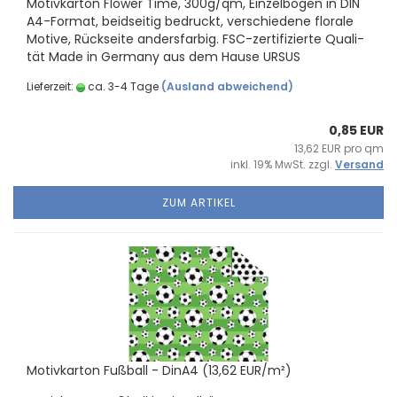
Mo­tiv­kar­ton Flower Time, 300g/qm, Ein­zel­bö­gen in DIN
A4-​Format, beid­sei­tig be­druckt, ver­schie­de­ne flo­ra­le
Mo­ti­ve, Rück­sei­te an­ders­far­big. FSC-​zertifizierte Qua­li­
tät Made in Ger­ma­ny aus dem Hause URSUS
Lieferzeit:
ca. 3-4 Tage
(Ausland abweichend)
0,85 EUR
13,62 EUR pro qm
inkl. 19% MwSt. zzgl.
Versand
ZUM ARTIKEL
Mo­tiv­kar­ton Fuß­ball - DinA4 (13,62 EUR/m²)