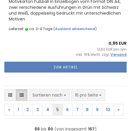
Mo­tiv­kar­ton Fuß­ball in Ein­zel­bö­gen vom For­mat DIN A4,
zwei ver­schie­de­ne Aus­füh­run­gen in Grün mit Schwarz
und Weiß, dop­pel­sei­tig be­druckt mit un­ter­schied­li­chen
Mo­ti­ven
Lieferzeit:
ca. 3-4 Tage
(Ausland abweichend)
0,85 EUR
13,62 EUR pro qm
inkl. 19% MwSt. zzgl.
Versand
ZUM ARTIKEL
Sortieren nach
pro Seite
Sortieren nach
16 pro Seite
«
1
2
3
4
5
6
7
8
9
10
»
65
bis
80
(von insgesamt
157
)