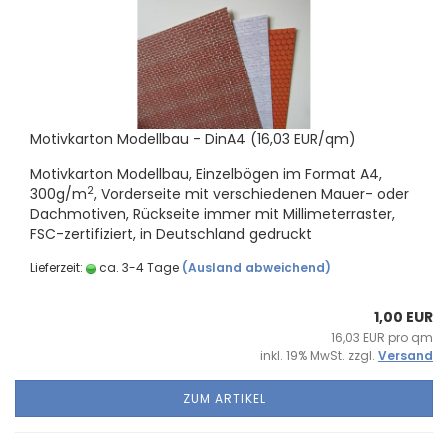
Mo­tiv­kar­ton Mo­dell­bau - DinA4 (16,03 EUR/qm)
Mo­tiv­kar­ton Mo­dell­bau, Ein­zel­bö­gen im For­mat A4,
2
300g/m
, Vor­der­sei­te mit ver­schie­de­nen Mauer-​ oder
Dach­mo­ti­ven, Rück­sei­te immer mit Mil­li­me­ter­ras­ter,
FSC-​zertifiziert, in Deutsch­land ge­druckt
Lieferzeit:
ca. 3-4 Tage
(Ausland abweichend)
1,00 EUR
16,03 EUR pro qm
inkl. 19% MwSt. zzgl.
Versand
ZUM ARTIKEL