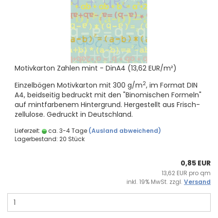
Mo­tiv­kar­ton Zah­len mint - DinA4 (13,62 EUR/m²)
2
Ein­zel­bö­gen Mo­tiv­kar­ton mit 300 g/m
, im For­mat DIN
A4, beid­sei­tig be­druckt mit den "Bi­no­mi­schen For­meln"
auf mint­far­be­nem Hin­ter­grund. Her­ge­stellt aus Frisch­
zel­lu­lo­se. Ge­druckt in Deutsch­land.
Lieferzeit:
ca. 3-4 Tage
(Ausland abweichend)
Lagerbestand: 20 Stück
0,85 EUR
13,62 EUR pro qm
inkl. 19% MwSt. zzgl.
Versand