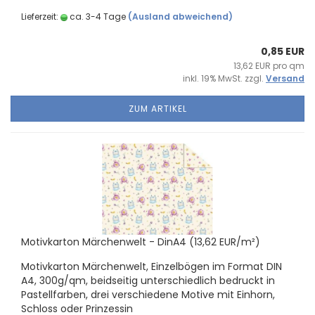
Lieferzeit:
ca. 3-4 Tage
(Ausland abweichend)
0,85 EUR
13,62 EUR pro qm
inkl. 19% MwSt. zzgl.
Versand
ZUM ARTIKEL
Mo­tiv­kar­ton Mär­chen­welt - DinA4 (13,62 EUR/m²)
Mo­tiv­kar­ton Mär­chen­welt, Ein­zel­bö­gen im For­mat DIN
A4, 300g/qm, beid­sei­tig un­ter­schied­lich be­druckt in
Pas­tell­far­ben, drei ver­schie­de­ne Mo­ti­ve mit Ein­horn,
Schloss oder Prin­zes­sin