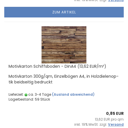
ZUM ARTIKEL
Mo­tiv­kar­ton Schiffs­bo­den - DinA4 (13,62 EUR/m²)
Mo­tiv­kar­ton 300g/qm, Ein­zel­bö­gen A4, in Holz­die­len­op­
tik beid­sei­tig be­druckt
Lieferzeit:
ca. 3-4 Tage
(Ausland abweichend)
Lagerbestand: 59 Stück
0,85 EUR
13,62 EUR pro qm
inkl. 19% MwSt. zzgl.
Versand