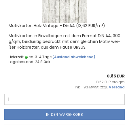
Mo­tiv­kar­ton Holz Vin­ta­ge - DinA4 (13,62 EUR/m²)
Mo­tiv­kar­ton in Ein­zel­bö­gen mit dem For­mat DIN A4, 300
g/qm, beid­sei­tig be­druckt mit dem glei­chen Motiv wei­
ßer Holz­bret­ter, aus dem Hause URSUS.
Lieferzeit:
ca. 3-4 Tage
(Ausland abweichend)
Lagerbestand: 24 Stück
0,85 EUR
13,62 EUR pro qm
inkl. 19% MwSt. zzgl.
Versand
IN DEN WARENKORB