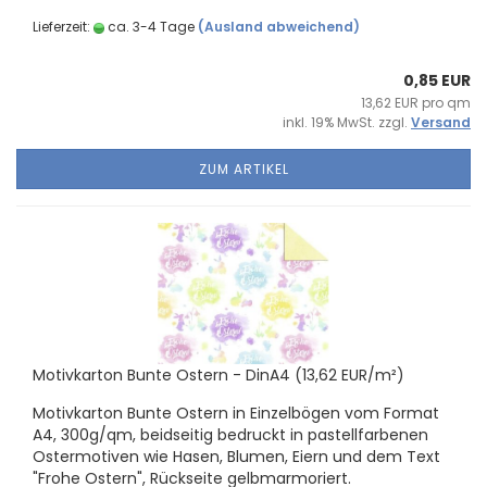
Lieferzeit:
ca. 3-4 Tage
(Ausland abweichend)
0,85 EUR
13,62 EUR pro qm
inkl. 19% MwSt. zzgl.
Versand
ZUM ARTIKEL
Mo­tiv­kar­ton Bunte Os­tern - DinA4 (13,62 EUR/m²)
Mo­tiv­kar­ton Bunte Os­tern in Ein­zel­bö­gen vom For­mat
A4, 300g/qm, beid­sei­tig be­druckt in pas­tell­far­be­nen
Os­ter­mo­ti­ven wie Hasen, Blu­men, Eiern und dem Text
"Frohe Os­tern", Rück­sei­te gelb­mar­mo­riert.