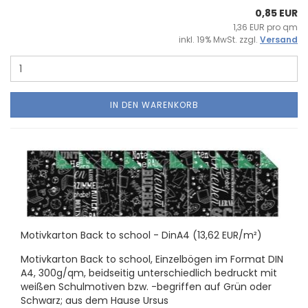
0,85 EUR
1,36 EUR pro qm
inkl. 19% MwSt. zzgl.
Versand
IN DEN WARENKORB
Mo­tiv­kar­ton Back to school - DinA4 (13,62 EUR/m²)
Mo­tiv­kar­ton Back to school, Ein­zel­bö­gen im For­mat DIN
A4, 300g/qm, beid­sei­tig un­ter­schied­lich be­druckt mit
wei­ßen Schul­mo­ti­ven bzw. -​begriffen auf Grün oder
Schwarz; aus dem Hause Ursus