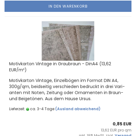
IN DEN WARENKORB
Mo­tiv­kar­ton Vin­ta­ge in Grau­braun - DinA4 (13,62
EUR/m²)
Mo­tiv­kar­ton Vin­ta­ge, Ein­zel­bö­gen im For­mat DIN A4,
300g/qm, beid­sei­tig ver­schie­den be­druckt in drei Va­ri­
an­ten mit Noten, Zei­tung oder Or­na­men­ten in Braun-​
und Bei­ge­tö­nen. Aus dem Hause Ursus.
Lieferzeit:
ca. 3-4 Tage
(Ausland abweichend)
0,85 EUR
13,62 EUR pro qm
inkl. 19% MwSt. zzgl.
Versand