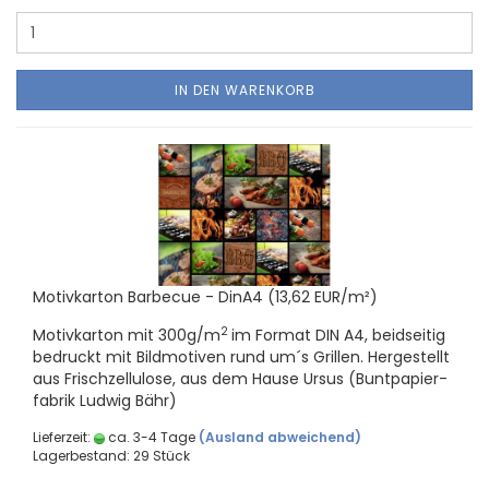
IN DEN WARENKORB
Mo­tiv­kar­ton Bar­be­cue - DinA4 (13,62 EUR/m²)
2
Mo­tiv­kar­ton mit 300g/m
im For­mat DIN A4, beid­sei­tig
be­druckt mit Bild­mo­ti­ven rund um´s Gril­len. Her­ge­stellt
aus Frisch­zel­lu­lo­se, aus dem Hause Ursus (Bunt­pa­pier­
fa­brik Lud­wig Bähr)
Lieferzeit:
ca. 3-4 Tage
(Ausland abweichend)
Lagerbestand: 29 Stück