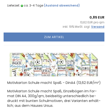
Lieferzeit:
ca. 3-4 Tage
(Ausland abweichend)
0,85 EUR
13,62 EUR pro qm
inkl. 19% MwSt. zzgl.
Versand
ZUM ARTIKEL
Mo­tiv­kar­ton Schu­le macht Spaß - DinA4 (13,62 EUR/m²)
Mo­tiv­kar­ton Schu­le macht Spaß, Ein­zel­bö­gen im For­
mat DIN A4, 300g/qm, beid­sei­tig un­ter­schied­lich be­
druckt mit bun­ten Schul­mo­ti­ven, drei Va­ri­an­ten er­hält­
lich; aus dem Hau­ses Ursus.