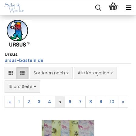
Ursus
ursus-basteln.de
Sortieren nach
Sortieren nach
Alle Kategorien
pro Seite
16 pro Seite
«
1
2
3
4
5
6
7
8
9
10
»