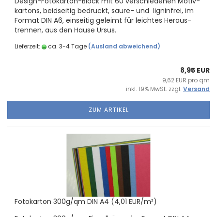
Design-​Fotokarton-Block mit 60 ver­schie­de­nen Mo­tiv­
kar­tons, beid­sei­tig be­druckt, säure-​ und li­gnin­frei, im
For­mat DIN A6, ein­sei­tig ge­leimt für leich­tes Her­aus­
tren­nen, aus den Hause Ursus.
Lieferzeit:
ca. 3-4 Tage
(Ausland abweichend)
8,95 EUR
9,62 EUR pro qm
inkl. 19% MwSt. zzgl.
Versand
ZUM ARTIKEL
Fo­to­kar­ton 300g/qm DIN A4 (4,01 EUR/m²)