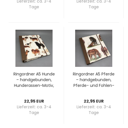
Lieferzeit:
ca. 3-4
Lieferzeit:
ca. 3-4
Tage
Tage
Ring­ord­ner A5 Hunde
Ring­ord­ner A5 Pfer­de
– hand­ge­bun­den,
– hand­ge­bun­den,
Hunderassen-​​Motiv,
Pferde-​​ und Foh­len­
brau­ner Lei­nen­rü­
mo­tiv, brau­ner Lei­
cken
nen­rü­cken
22,95 EUR
22,95 EUR
Lieferzeit:
ca. 3-4
Lieferzeit:
ca. 3-4
Tage
Tage