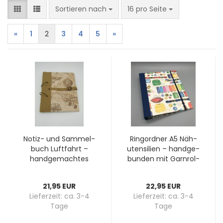
Sortieren nach
pro Seite
Sortieren nach
16 pro Seite
«
1
2
3
4
5
»
Notiz-​​ und Sam­mel­
Ring­ord­ner A5 Nä­h­
buch Luft­fahrt –
uten­si­li­en – hand­ge­
hand­ge­mach­tes
bun­den mit Garn­rol­
Ein­zel­stück
len und Knöp­fen,
dun­kel­blau­er Lei­nen­
21,95 EUR
22,95 EUR
rü­cken
Lieferzeit:
ca. 3-4
Lieferzeit:
ca. 3-4
Tage
Tage