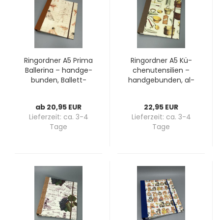
Ring­ord­ner A5 Prima
Ring­ord­ner A5 Kü­
Bal­le­ri­na – hand­ge­
chen­uten­si­li­en –
bun­den, Ballett-​​
hand­ge­bun­den, al­
Motiv
ter­tüm­li­che Kü­chen­
ge­rä­te im Vintage-​​
ab 20,95 EUR
22,95 EUR
Stil
Lieferzeit:
ca. 3-4
Lieferzeit:
ca. 3-4
Tage
Tage