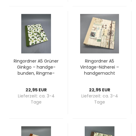
Ring­ord­ner A5 Grü­ner
Ring­ord­ner A5
Gink­go – hand­ge­
Vintage-​​Nä­he­rei –
bun­den, Ring­me­
hand­ge­macht
cha­nik mit Nie­der­
hal­ter, Steck­fach,
22,95 EUR
22,95 EUR
moos­grü­ner Lei­nen­
Lieferzeit:
ca. 3-4
Lieferzeit:
ca. 3-4
rü­cken
Tage
Tage