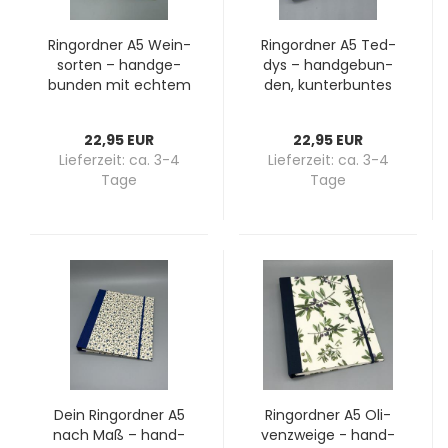
Ring­ord­ner A5 Wein­
Ring­ord­ner A5 Ted­
sor­ten – hand­ge­
dys – hand­ge­bun­
bun­den mit ech­tem
den, kun­ter­bun­tes
Kork | Schenk-​​Werke
Teddybären-​​Motiv,
blau­er Lei­nen­rü­cken
22,95 EUR
22,95 EUR
Lieferzeit:
ca. 3-4
Lieferzeit:
ca. 3-4
Tage
Tage
Dein Ring­ord­ner A5
Ring­ord­ner A5 Oli­
nach Maß – hand­
ven­zwei­ge - hand­