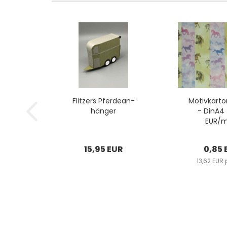
Flit­zers Pfer­de­an­
Mo­tiv­kar­t
hän­ger
- DinA4 
EUR/m²
15,95 EUR
0,85 
13,62 EUR