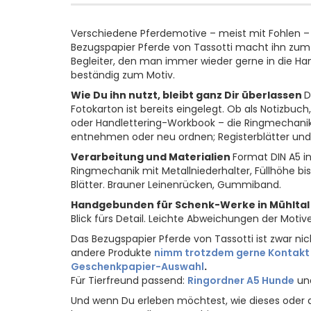
Verschiedene Pferdemotive – meist mit Fohlen –
Bezugspapier Pferde von Tassotti macht ihn zum G
Begleiter, den man immer wieder gerne in die H
beständig zum Motiv.
Wie Du ihn nutzt, bleibt ganz Dir überlassen
D
Fotokarton ist bereits eingelegt. Ob als Notizb
oder Handlettering-Workbook – die Ringmechanik ma
entnehmen oder neu ordnen; Registerblätter und 
Verarbeitung und Materialien
Format DIN A5 i
Ringmechanik mit Metallniederhalter, Füllhöhe bis
Blätter. Brauner Leinenrücken, Gummiband.
Handgebunden für Schenk-Werke in Mühltal
Blick fürs Detail. Leichte Abweichungen der Motiv
Das Bezugspapier Pferde von Tassotti ist zwar nic
andere Produkte
nimm trotzdem gerne Kontakt
Geschenkpapier-Auswahl
.
Für Tierfreund passend:
Ringordner A5 Hunde
un
Und wenn Du erleben möchtest, wie dieses oder