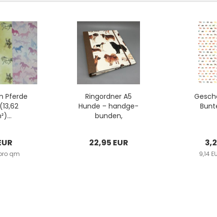
on Pfer­de
Ring­ord­ner A5
Ge­sche
(13,62
Hunde – hand­ge­
Bunte
)...
bun­den,
Hunderassen-​​
Motiv,...
EUR
22,95 EUR
3,
 pro qm
9,14 