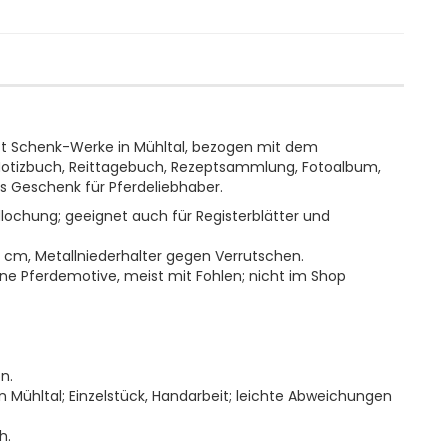
tt Schenk-Werke in Mühltal, bezogen mit dem
s Notizbuch, Reittagebuch, Rezeptsammlung, Fotoalbum,
s Geschenk für Pferdeliebhaber.
rdlochung; geeignet auch für Registerblätter und
5 cm, Metallniederhalter gegen Verrutschen.
ne Pferdemotive, meist mit Fohlen; nicht im Shop
n.
ühltal; Einzelstück, Handarbeit; leichte Abweichungen
h.