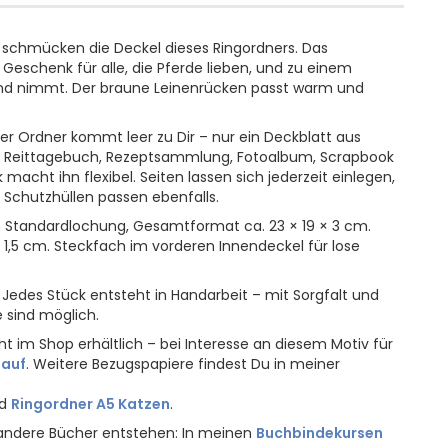
 schmücken die Deckel dieses Ringordners. Das
eschenk für alle, die Pferde lieben, und zu einem
and nimmt. Der braune Leinenrücken passt warm und
er Ordner kommt leer zu Dir – nur ein Deckblatt aus
uch, Reittagebuch, Rezeptsammlung, Fotoalbum, Scrapbook
cht ihn flexibel. Seiten lassen sich jederzeit einlegen,
Schutzhüllen passen ebenfalls.
n Standardlochung, Gesamtformat ca. 23 × 19 × 3 cm.
 1,5 cm. Steckfach im vorderen Innendeckel für lose
Jedes Stück entsteht in Handarbeit – mit Sorgfalt und
e sind möglich.
ht im Shop erhältlich – bei Interesse an diesem Motiv für
 auf
. Weitere Bezugspapiere findest Du in meiner
d
Ringordner A5 Katzen
.
 andere Bücher entstehen: In meinen
Buchbindekursen