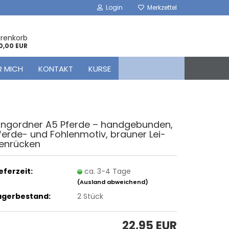
Login
Merkzettel
arenkorb
0,00 EUR
R MICH
KONTAKT
KURSE
ing­ord­ner A5 Pfer­de – hand­ge­bun­den,
ferde-​ und Foh­len­mo­tiv, brau­ner Lei­
en­rü­cken
ieferzeit:
ca. 3-4 Tage
(Ausland abweichend)
agerbestand:
2
Stück
22,95 EUR