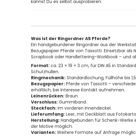
kannst Du es selbst ausprobieren.
Was ist der Ringordner A5 Pferde?
Ein handgebundener Ringordner aus der Werksta
Bezugspapier Pferde von Tassotti. Einsetzbar al
Scrapbook oder Handlettering-Workbook – und al
Format:
ca. 23 × 19 × 3 cm, für DIN A5 in Standa
Schutzhüllen.
Ringmechanik:
Standardlochung, Füllhöhe bis 1,
Bezugspapier:
Pferde von Tassotti – verschiede
erhältlich, bei Interesse Kontakt aufnehmen.
Leinenrücken:
Braun.
Verschluss:
Gummiband.
Steckfach:
Im vorderen Innendeckel.
Lieferumfang:
Leer, mit Deckblatt aus Fotokarto
Herstellung:
Handgebunden für Schenk-Werke in M
der Motive möglich.
Varianten:
Weitere Formate auf Anfrage möglic