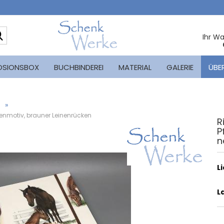
Suche...
Ihr W
OSIONSBOX
BUCHBINDEREI
MATERIAL
GALERIE
ÜBE
»
enmotiv, brauner Leinenrücken
R
P
n
L
L