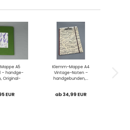
Map­pe A5
Klemm-​​Mappe A4
l – hand­ge­
Vintage-​​Noten –
 Original-​​
hand­ge­bun­den,...
­rell...
95 EUR
ab 34,99 EUR