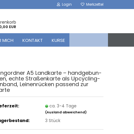
Login
Merkzettel
arenkorb
0,00 EUR
R MICH
KONTAKT
KURSE
ing­ord­ner A5 Land­kar­te – hand­ge­bun­
en, echte Stra­ßen­kar­te als Upcycling-​
inband, Lei­nen­rü­cken pas­send zur
arte
ieferzeit:
ca. 3-4 Tage
(Ausland abweichend)
agerbestand:
3
Stück