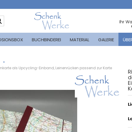
Suche...
Ihr W
OSIONSBOX
BUCHBINDEREI
MATERIAL
GALERIE
ÜBE
»
karte als Upcycling-Einband, Leinenrücken passend zur Karte
R
d
E
K
L
L