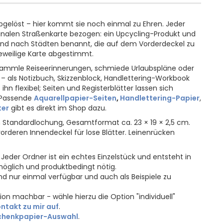
bgelöst – hier kommt sie noch einmal zu Ehren. Jeder
iginalen Straßenkarte bezogen: ein Upcycling-Produkt und
n sind nach Städten benannt, die auf dem Vorderdeckel zu
 jeweilige Karte abgestimmt.
ammle Reiseerinnerungen, schmiede Urlaubspläne oder
r – als Notizbuch, Skizzenblock, Handlettering-Workbook
n flexibel; Seiten und Registerblätter lassen sich
. Passende
Aquarellpapier-Seiten
,
Handlettering-Papier
,
ter
gibt es direkt im Shop dazu.
n Standardlochung, Gesamtformat ca. 23 × 19 × 2,5 cm.
orderen Innendeckel für lose Blätter. Leinenrücken
Jeder Ordner ist ein echtes Einzelstück und entsteht in
öglich und produktbedingt nötig.
d nur einmal verfügbar und auch als Beispiele zu
n machbar - wähle hierzu die Option "individuell"
ntakt zu mir auf
.
henkpapier-Auswahl
.