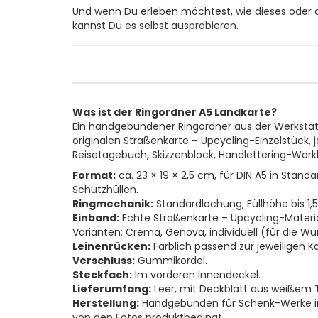
Und wenn Du erleben möchtest, wie dieses oder
kannst Du es selbst ausprobieren.
Was ist der Ringordner A5 Landkarte?
Ein handgebundener Ringordner aus der Werkstat
originalen Straßenkarte – Upcycling-Einzelstück, j
Reisetagebuch, Skizzenblock, Handlettering-Wor
Format:
ca. 23 × 19 × 2,5 cm, für DIN A5 in Stan
Schutzhüllen.
Ringmechanik:
Standardlochung, Füllhöhe bis 1,
Einband:
Echte Straßenkarte – Upcycling-Material
Varianten: Crema, Genova, individuell (für die W
Leinenrücken:
Farblich passend zur jeweiligen Ka
Verschluss:
Gummikordel.
Steckfach:
Im vorderen Innendeckel.
Lieferumfang:
Leer, mit Deckblatt aus weißem 
Herstellung:
Handgebunden für Schenk-Werke in 
von den Fotos produktbedingt.