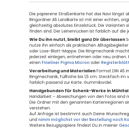
Die papierene Straßenkarte hat das Navi längst a
Ringordner A5 Landkarte ist mit einer echten, or
gleichzeitig absolutes Einzelstück. Die Variante
finden sind. Der Leinenrücken ist farblich auf die
Wie Du ihn nutzt, bleibt ganz Dir überlassen
S
nutze ihn einfach als praktischen Alltagsbegleite
oder Lose-Blatt-Mappe. Die Ringmechanik macht ih
jederzeit einlegen, entnehmen oder neu ordnen
einen
Fineliner Pigma Micron
oder
Registerblät
Verarbeitung und Materialien
Format DIN A5 i
Ringmechanik, Füllhöhe bis 1,5 cm. Steckfach im v
farblich passend zur Karte. Gummikordel.
Handgebunden für Schenk-Werke in Mühltal
Handarbeit – Abweichungen von den Fotos sind m
Die Ordner mit den genannten Kartenregionen sin
verstehen.
Auf Anfrage ist bestimmt auch Deine Wunschregio
und
nimm möglichst vor der Bestellung noch Ko
Weitere Bezugspapiere findest Du in meiner
Gesc