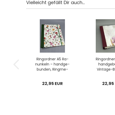
Vielleicht gefällt Dir auch...
Ring­ord­ner A5 Ra­
Ring­ord­ner
nun­keln – hand­ge­
hand­ge­b
bun­den, Ring­me­
Vintage-​​
cha­nik,...
mo­tiv
22,95 EUR
22,95