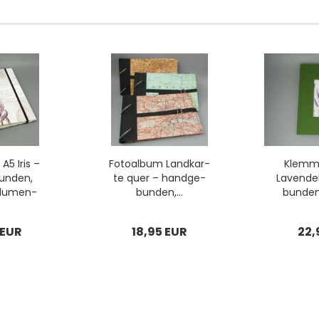
 A5 Iris –
Fo­to­al­bum Land­kar­
Klemm­
un­den,
te quer – hand­ge­
La­ven­de
Blu­men­
bun­den,...
bun­den,
,...
Aqua
 EUR
18,95 EUR
22,